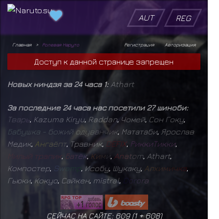
AUT
REG
Главная
Ролевая Наруто
Регистрация
Авторизация
Доступ к данной странице запрещен
Новых ниндзя за 24 часа 1:
Athart
За последние 24 часа нас посетили 27 шиноби:
Т
в
а
р
ь
,
Kazuma Kiryu
,
Raddan
,
Чомей
,
Сон Гоку
,
Б
а
б
у
ш
к
а
-
б
о
ж
и
й
о
д
у
в
а
н
ч
и
к
,
Мататаби
,
Ярослав
Медик
,
А
н
г
а
ё
п
т
,
Травник
,
D
E
F
I
X
,
Р
и
к
к
и
Т
и
к
к
и
,
М
и
л
ы
й
т
р
а
п
и
к
,
Б
а
т
ё
к
,
К
и
м
и
,
A
n
a
t
o
m
,
Athart
,
Компостер
,
S
w
a
m
p
,
Исобу
,
Шукаку
,
А
л
х
и
м
и
ч
к
а
,
Гьюки
,
Кокуо
,
Сайкен
,
mistral
,
D
o
r
o
r
a
СЕЙЧАС НА САЙТЕ: 609 (
1
+
608
)