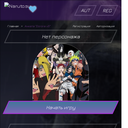
AUT
REG
Главная
Анкета "Dorora v5"
Регистрация
Авторизация
Нет персонажа
Начать игру