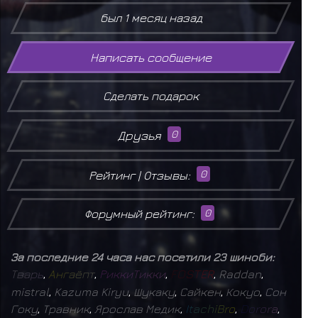
был 1 месяц назад
Написать сообщение
Сделать подарок
Друзья
0
Рейтинг | Отзывы:
0
Форумный рейтинг:
0
За последние 24 часа нас посетили 23 шиноби:
Т
в
а
р
ь
,
А
н
г
а
ё
п
т
,
Р
и
к
к
и
Т
и
к
к
и
,
F
O
S
T
E
R
,
Raddan
,
mistral
,
Kazuma Kiryu
,
Шукаку
,
Сайкен
,
Кокуо
,
Сон
Гоку
,
Травник
,
Ярослав Медик
,
I
t
a
c
h
i
B
r
o
,
D
o
r
o
r
a
,