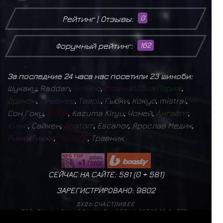
Рейтинг | Отзывы:
0
Форумный рейтинг:
162
За последние 24 часа нас посетили 23 шиноби:
Шукаку
,
Raddan
,
V
e
l
u
r
i
o
,
М
о
щ
н
ы
й
Д
в
и
ж
П
а
р
и
ж
,
Д
р
а
к
о
н
,
Л
и
ц
е
м
е
р
,
Т
в
а
р
ь
,
Гьюки
,
Кокуо
,
mistral
,
Сон Гоку
,
D
E
F
I
X
,
Kazuma Kiryu
,
Чомей
,
А
н
г
а
ё
п
т
,
К
и
м
и
,
Сайкен
,
A
n
a
t
o
m
,
Escanor
,
Ярослав Медик
,
Р
и
к
к
и
Т
и
к
к
и
,
F
O
S
T
E
R
,
Травник
СЕЙЧАС НА САЙТЕ: 581 (
0
+
581
)
ЗАРЕГИСТРИРОВАНО:
9802
БУДЬ СЧАСТЛИВЕЕ
ПОЛИТИКА КОНФИДЕНЦИАЛЬНОСТИ
|
ДОГОВОР ОФЕРТЫ