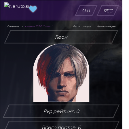
AUT
REG
Главная
Анкета "QTE Crown"
Регистрация
Авторизация
Леон
Pvp рейтинг: 0
Всего постов: 0