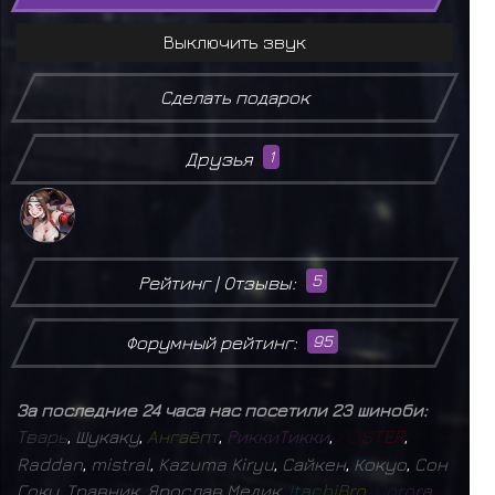
Выключить звук
Сделать подарок
Друзья
1
Рейтинг | Отзывы:
5
Форумный рейтинг:
95
За последние 24 часа нас посетили 23 шиноби:
Т
в
а
р
ь
,
Шукаку
,
А
н
г
а
ё
п
т
,
Р
и
к
к
и
Т
и
к
к
и
,
F
O
S
T
E
R
,
Raddan
,
mistral
,
Kazuma Kiryu
,
Сайкен
,
Кокуо
,
Сон
Гоку
,
Травник
,
Ярослав Медик
,
I
t
a
c
h
i
B
r
o
,
D
o
r
o
r
a
,