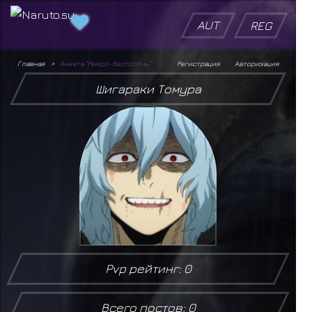
AUT
REG
Главная
Анкета "Микро-бестолочь"
Регистрация
Авторизация
Шигараки Томура
Pvp рейтинг: 0
Всего постов: 0