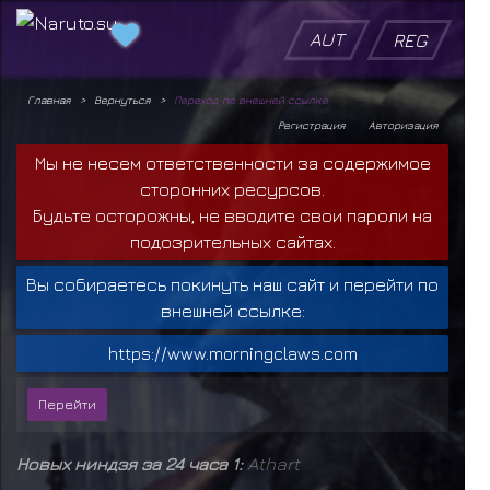
AUT
REG
Главная
Вернуться
Переход по внешней ссылке
Регистрация
Авторизация
Мы не несем ответственности за содержимое
сторонних ресурсов.
Будьте осторожны, не вводите свои пароли на
подозрительных сайтах.
Вы собираетесь покинуть наш сайт и перейти по
внешней ссылке:
https://www.morningclaws.com
Новых ниндзя за 24 часа 1:
Athart