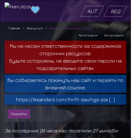
AUT
REG
Главная
Вернуться
Переход по внешней ссылке
Регистрация
Авторизация
Мы не несем ответственности за содержимое
сторонних ресурсов.
Будьте осторожны, не вводите свои пароли на
подозрительных сайтах.
Вы собираетесь покинуть наш сайт и перейти по
внешней ссылке:
https://tksanders.com/thrift-savings-pla (...)
За последние 24 часа нас посетили 27 шиноби:
Т
в
а
р
ь
,
mistral
,
Кокуо
,
Сон Гоку
,
Kazuma Kiryu
,