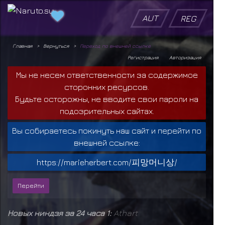
AUT
REG
Главная
Вернуться
Переход по внешней ссылке
Регистрация
Авторизация
Мы не несем ответственности за содержимое
сторонних ресурсов.
Будьте осторожны, не вводите свои пароли на
подозрительных сайтах.
Вы собираетесь покинуть наш сайт и перейти по
внешней ссылке:
https://marieherbert.com/피망머니상/
Новых ниндзя за 24 часа 1:
Athart