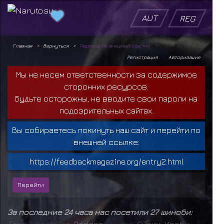
AUT
REG
Главная
Вернуться
Переход по внешней ссылке
Регистрация
Авторизация
Мы не несем ответственности за содержимое
сторонних ресурсов.
Будьте осторожны, не вводите свои пароли на
подозрительных сайтах.
Вы собираетесь покинуть наш сайт и перейти по
внешней ссылке:
https://feedbackmagazine.org/entry2.html
За последние 24 часа нас посетили 27 шиноби:
Т
в
а
р
ь
,
I
t
a
c
h
i
B
r
o
,
Raddan
,
D
o
r
o
r
a
,
Гьюки
,
Исобу
,