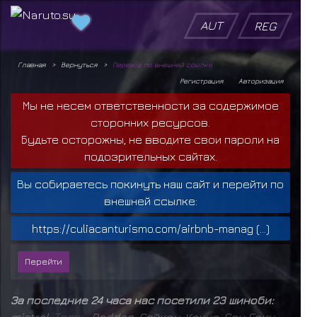
AUT
REG
Главная
Вернуться
Переход по внешней ссылке
Регистрация
Авторизация
Мы не несем ответственности за содержимое
сторонних ресурсов.
Будьте осторожны, не вводите свои пароли на
подозрительных сайтах.
Вы собираетесь покинуть наш сайт и перейти по
внешней ссылке:
https://culiacanturismo.com/airbnb-manag (...)
За последние 24 часа нас посетили 23 шиноби:
mistral
,
Т
в
а
р
ь
,
Raddan
,
Сайкен
,
Кокуо
,
Сон Гоку
,