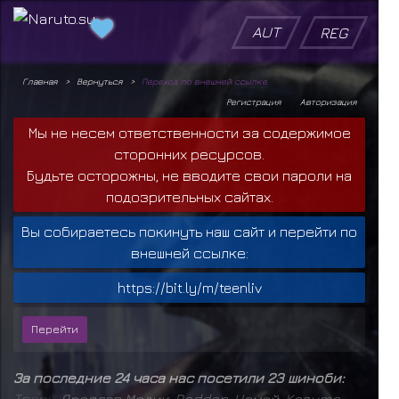
AUT
REG
Главная
Вернуться
Переход по внешней ссылке
Регистрация
Авторизация
Мы не несем ответственности за содержимое
сторонних ресурсов.
Будьте осторожны, не вводите свои пароли на
подозрительных сайтах.
Вы собираетесь покинуть наш сайт и перейти по
внешней ссылке:
https://bit.ly/m/teenliv
За последние 24 часа нас посетили 23 шиноби:
Т
в
а
р
ь
,
Ярослав Медик
,
Raddan
,
Чомей
,
Kazuma