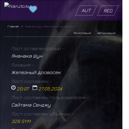
AUT
REG
Главная
Яманака Шун (Железный дровосек)
Регистрация
Авторизация
Пост оставлен ролью -
Яманака Шун
Локация -
Железный дровосек
Пост составлен -
20:07
27.05.2024
Пост составлен пользователем -
Сайтама Сенджу
Пост составлен объемом -
328 SYM