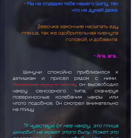
- Мы не отдадим тебе нашего Ципу, так
что не думай даже
.
Девочка закончив насыпать еду
птенца, так же одобрительная кивнула
головой, и добавила.
- Ага, ага...
Шинучи спокойно приблизился к
детишкам и присел рядом с ними.
Приложив руку к земле
, он высвободил
чакру сенсорного типа, сканируя
поверхносные колебания чакры. или
чтото подобное. Он смотрел внимательно
на птицу.
"Я чувствую от нее чакру, это птица
шиноби? не может этого быть. Может это