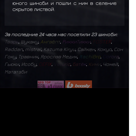
юного шиноби и пошли с ним в селение
скрытое листвой.
За последние 24 часа нас посетили 23 шиноби:
Т
в
а
р
ь
,
Шукаку
,
А
н
г
а
ё
п
т
,
Р
и
к
к
и
Т
и
к
к
и
,
F
O
S
T
E
R
,
Raddan
,
mistral
,
Kazuma Kiryu
,
Сайкен
,
Кокуо
,
Сон
Гоку
,
Травник
,
Ярослав Медик
,
I
t
a
c
h
i
B
r
o
,
D
o
r
o
r
a
,
Гьюки
,
Исобу
,
D
E
F
I
X
,
V
e
l
u
r
i
o
,
Б
а
т
ё
к
,
К
и
м
и
,
Чомей
,
Мататаби
СЕЙЧАС НА САЙТЕ: 589 (
0
+
589
)
ЗАРЕГИСТРИРОВАНО:
9802
БУДЬ СЧАСТЛИВЕЕ
ПОЛИТИКА КОНФИДЕНЦИАЛЬНОСТИ
|
ДОГОВОР ОФЕРТЫ
mistral
17
✨
Б
а
г
р
о
в
ы
й
М
о
н
а
р
х
1
✨