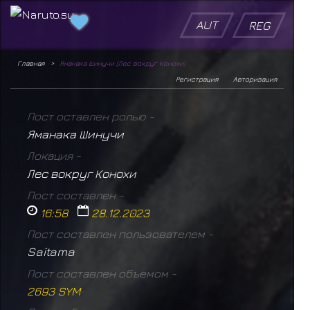
AUT
REG
Главная
Яманака Шинучи (Лес вокруг Конохи)
Регистрация
Авторизация
Пост оставлен ролью -
Яманака Шинучи
Локация -
Лес вокруг Конохи
Пост составлен -
16:58
28.12.2023
Пост составлен пользователем -
Saitama
Пост составлен объемом -
2693 SYM