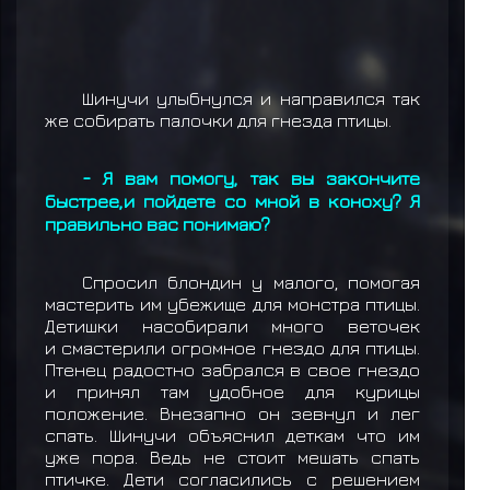
Шинучи улыбнулся и направился так
же собирать палочки для гнезда птицы.
- Я вам помогу, так вы закончите
быстрее,и пойдете со мной в коноху? Я
правильно вас понимаю?
Спросил блондин у малого, помогая
мастерить им убежище для монстра птицы.
Детишки насобирали много веточек
и смастерили огромное гнездо для птицы.
Птенец радостно забрался в свое гнездо
и принял там удобное для курицы
положение. Внезапно он зевнул и лег
спать. Шинучи объяснил деткам что им
уже пора. Ведь не стоит мешать спать
птичке. Дети согласились с решением