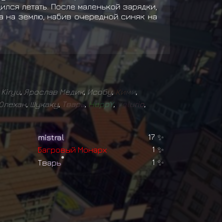
ился летать. После маленькой зарядки,
на на землю, набив очередной синяк на
Kiryu
,
Ярослав Медик
,
Исобу
,
К
и
м
и
,
Олехан
,
Шукаку
,
Т
в
а
р
ь
,
H
a
p
p
Y
,
V
e
l
u
r
i
o
,
mistral
17
✨
Б
а
г
р
о
в
ы
й
М
о
н
а
р
х
1
✨
Т
в
а
р
ь
1
✨