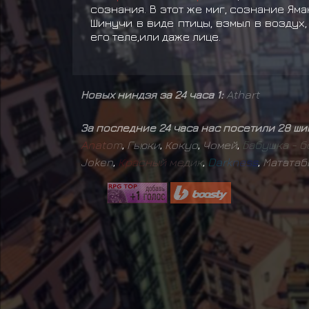
сознания. В этот же миг, сознание Ям
Шинучи в виде птицы, взмыл в воздух,
его теле,или даже лице.
Новых ниндзя за 24 часа 1:
Athart
За последние 24 часа нас посетили 28 ш
A
n
a
t
o
m
,
Гьюки
,
Кокуо
,
Чомей
,
Б
а
б
у
ш
к
а
-
б
Joken
,
К
р
а
с
н
ы
й
м
е
д
и
к
,
D
a
r
k
n
e
s
s
,
Мататаб