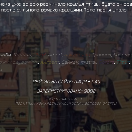
анака уже во всю разминало крылья птицы, будто он род
 после сильного взмаха крыльями. Тело парня упало 
иноби:
Raddan
,
D
E
F
I
X
,
Athart
,
А
л
х
и
м
и
ч
к
а
,
Травник
,
Kazuma 
о
ж
и
й
о
д
у
в
а
н
ч
и
к
,
А
н
г
а
ё
п
т
,
Сайкен
,
mistral
,
D
o
r
o
r
a
,
T
i
m
u
r
,
и
СЕЙЧАС НА САЙТЕ: 541 (
0
+
541
)
ЗАРЕГИСТРИРОВАНО:
9802
БУДЬ СЧАСТЛИВЕЕ
ПОЛИТИКА КОНФИДЕНЦИАЛЬНОСТИ
|
ДОГОВОР ОФЕРТЫ