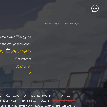
Регистрация
Авторизация
манака Шинучи
 вокруг Конохи
06
28.12.2023
Saitama
650 SYM
0
т Коноху. Он заприметил птичку и
й ручной печатью. После
высвободил
нута в маленьком пространстве своего