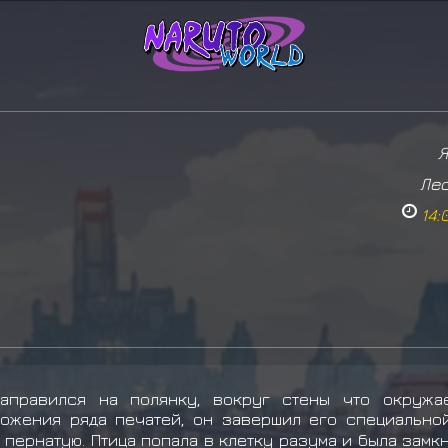
Я
Лес
14:
правился на полянку, вокруг стены что окружае
ложения ряда печатей, он завершил его специально
 пернатую. Птица попала в клетку разума и была замк