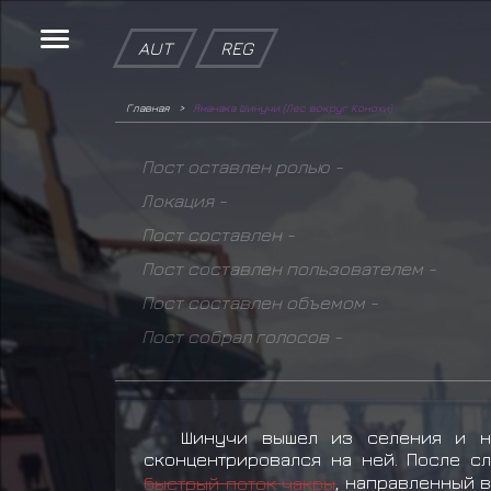
AUT
REG
Главная
Яманака Шинучи (Лес вокруг Конохи)
Пост оставлен ролью -
Локация -
Пост составлен -
Пост составлен пользователем -
Пост составлен объемом -
Пост собрал голосов -
Шинучи вышел из селения и на
сконцентрировался на ней. После с
быстрый поток чакры
, направленный в