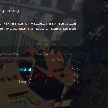
му генину.
отмахиваясь от надоедливых взглядов
её информации, а просто пошла дальше
у
,
Raddan
,
F
O
S
T
E
R
,
Исобу
,
Б
а
т
ё
к
,
К
и
м
и
,
в
н
о
г
е
,
М
о
щ
н
ы
й
Д
в
и
ж
П
а
р
и
ж
,
Athart
,
T
i
m
u
r
mistral
17
✨
Б
а
г
р
о
в
ы
й
М
о
н
а
р
х
1
✨
Т
в
а
р
ь
1
✨