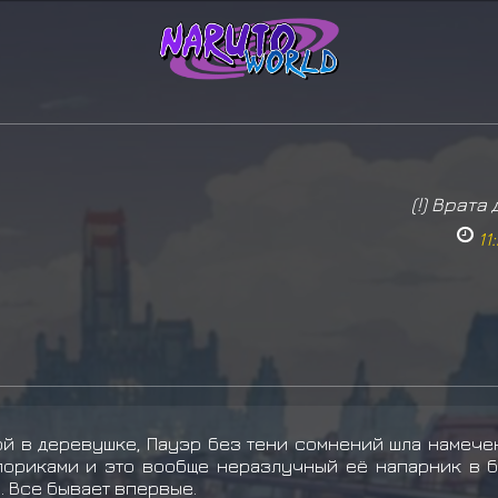
(!) Врата
11
ой в деревушке, Пауэр без тени сомнений шла намече
пориками и это вообще неразлучный её напарник в бо
. Все бывает впервые.