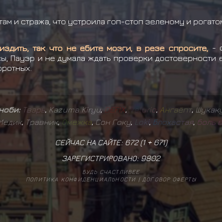
там и стража, что устроила гоп-стоп зеленому и рогато
издить, так что не ебите мозги, в резе спросите,
- 
сы, Пауэр и не думала ждать проверки достоверности 
оротных.
иноби:
Т
в
а
р
ь
,
Kazuma Kiryu
,
D
E
F
I
X
,
V
e
l
u
r
i
o
,
А
н
г
а
ё
п
т
,
Шукак
Медик
,
Травник
,
О
м
е
ж
к
а
,
Сон Гоку
,
L
o
k
i
,
Б
л
о
х
а
с
т
а
я
,
б
о
л
ь
СЕЙЧАС НА САЙТЕ: 672 (
1
+
671
)
ЗАРЕГИСТРИРОВАНО:
9802
БУДЬ СЧАСТЛИВЕЕ
ПОЛИТИКА КОНФИДЕНЦИАЛЬНОСТИ
|
ДОГОВОР ОФЕРТЫ