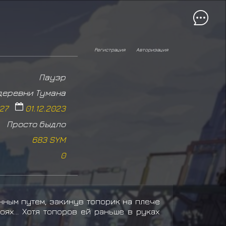
Регистрация
Авторизация
Пауэр
 деревни Тумана
:27
01.12.2023
Просто быдло
683 SYM
0
нным путем, закинув топорик на плече
ях... Хотя топоров ей раньше в руках