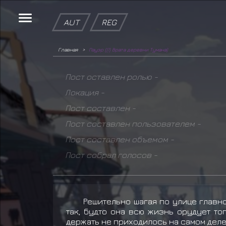
AUT
REG
Главная
Пауэр ((!) Врата деревни Тумана)
Пост оставлен ролью -
Локация -
Пост составлен -
Пост составлен пользователем -
Пост составлен объемом -
Пост собрал голосов -
Решительно шагая по улице главн
так, будто она всю жизнь орудует то
держать не приходилось на самом деле