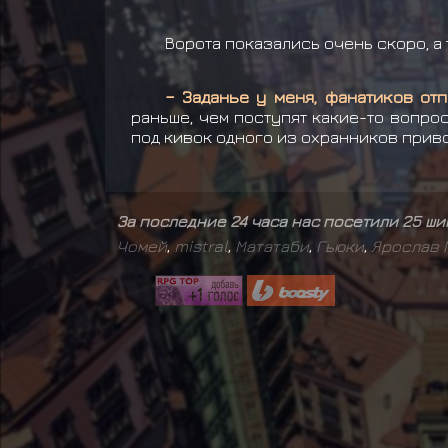
Ворота показались очень скоро, а 
– Заданье у меня, фанатиков отп
раньше, чем поступят какие-то вопро
под кивок одного из охранников прив
За последние 24 часа нас посетили 25 ш
Чомей
,
mistral
,
Мататаби
,
Гьюки
,
Ярослав 