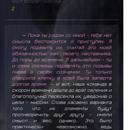
Пост собрал голосов -
2
—
Пока ты рядом со мной - тебе нет
смысла беспокоится о приступах. Я
смогу подавить их, считай это моей
обязанностью как твоего наставника.
До поры до времени. В дальнейшем - ты
и сама сможешь подавлять эти позывы
гнева в своём сознании. Ты только
отворила клетку в коей была заперта
долгое время.
— и вот, наша команда в
скором времени дошла до врат селения и
благополучно пересекла их, уведомив о
цели - миссии. Слова касаемо варианта
того что их элементы будут
противоречить друг другу - имели
смысл и вес, однако... Это было
практически невозможно, ведь