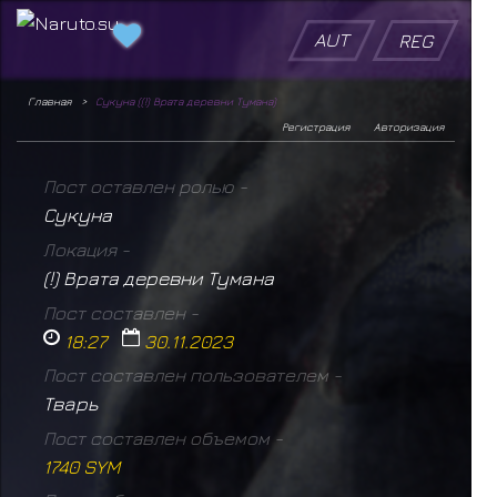
AUT
REG
Главная
Сукуна ((!) Врата деревни Тумана)
Регистрация
Авторизация
Пост оставлен ролью -
Сукуна
Локация -
(!) Врата деревни Тумана
Пост составлен -
18:27
30.11.2023
Пост составлен пользователем -
Твaрь
Пост составлен объемом -
1740 SYM