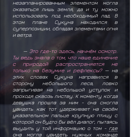
незапланированным элементом могла
оказаться лишь земля, да и ту можно
использовать под необходимый лад. В
этом плане Сукуна находился в
суперпозиции, обладая элементами огня
и ветра.
—
Это где-то здесь, начнём осмотр.
Ты ведь знала о том, что наше единение
с природой распространяется не
только на безумие и рефлексы?
— на
этих словах Сукуна направился в
сторону небольшого леса, ловко
запрыгивая на небольшой уступок и
проходя сквозь листву. К моменту когда
девушка прошла за ним - она смогла
увидеть как тот удерживает на своём
указательном пальце крупную птицу с
которой он будто бы вёл диалог, пытаясь
выудить у той информацию о том -
где
она могла увидеть
нужных команде