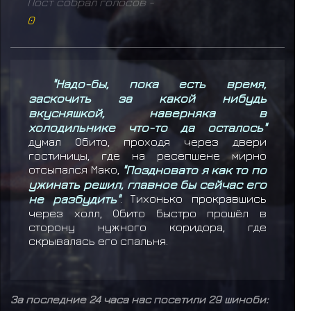
Пост собрал голосов -
0
"Надо-бы, пока есть время,
заскочить за какой нибудь
вкусняшкой, наверняка в
холодильнике что-то да осталось"
думал Обито, проходя через двери
гостиницы, где на ресепшене мирно
отсыпался Мако,
"Поздновато я как то по
ужинать решил, главное бы сейчас его
не разбудить"
. Тихонько прокравшись
через холл, Обито быстро прошёл в
сторону нужного коридора, где
скрывалась его спальня.
За последние 24 часа нас посетили 29 шиноби: