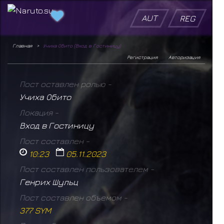
AUT
REG
Главная
Учиха Обито (Вход в Гостиницу)
Регистрация
Авторизация
Пост оставлен ролью -
Учиха Обито
Локация -
Вход в Гостиницу
Пост составлен -
10:23
05.11.2023
Пост составлен пользователем -
Генрих Шульц
Пост составлен объемом -
377 SYM