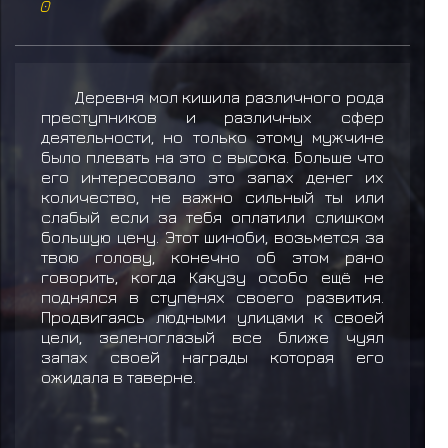
0
Деревня мол кишила различного рода
преступников и различных сфер
деятельности, но только этому мужчине
было плевать на это с высока. Больше что
его интересовало это запах денег их
количество, не важно сильный ты или
слабый если за тебя оплатили слишком
большую цену. Этот шиноби, возьмется за
твою голову, конечно об этом рано
говорить, когда Какузу особо ещё не
поднялся в ступенях своего развития.
Продвигаясь людными улицами к своей
цели, зеленоглазый все ближе чуял
запах своей награды которая его
ожидала в таверне.