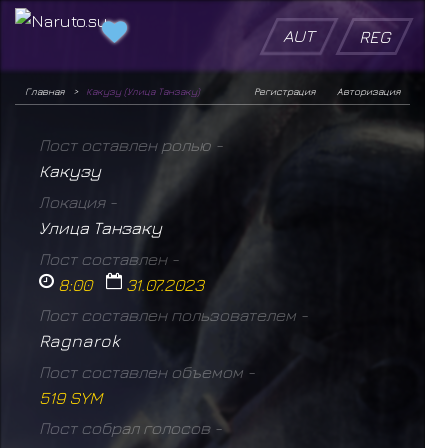
AUT
REG
Главная
Какузу (Улица Танзаку)
Регистрация
Авторизация
Пост оставлен ролью -
Какузу
Локация -
Улица Танзаку
Пост составлен -
8:00
31.07.2023
Пост составлен пользователем -
Ragnarok
Пост составлен объемом -
519 SYM
Пост собрал голосов -