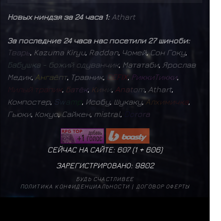
Новых ниндзя за 24 часа 1:
Athart
За последние 24 часа нас посетили 27 шиноби:
Т
в
а
р
ь
,
Kazuma Kiryu
,
Raddan
,
Чомей
,
Сон Гоку
,
Б
а
б
у
ш
к
а
-
б
о
ж
и
й
о
д
у
в
а
н
ч
и
к
,
Мататаби
,
Ярослав
Медик
,
А
н
г
а
ё
п
т
,
Травник
,
D
E
F
I
X
,
Р
и
к
к
и
Т
и
к
к
и
,
М
и
л
ы
й
т
р
а
п
и
к
,
Б
а
т
ё
к
,
К
и
м
и
,
A
n
a
t
o
m
,
Athart
,
Компостер
,
S
w
a
m
p
,
Исобу
,
Шукаку
,
А
л
х
и
м
и
ч
к
а
,
Гьюки
,
Кокуо
,
Сайкен
,
mistral
,
D
o
r
o
r
a
СЕЙЧАС НА САЙТЕ: 607 (
1
+
606
)
ЗАРЕГИСТРИРОВАНО:
9802
БУДЬ СЧАСТЛИВЕЕ
ПОЛИТИКА КОНФИДЕНЦИАЛЬНОСТИ
|
ДОГОВОР ОФЕРТЫ
mistral
17
✨
Б
а
г
р
о
в
ы
й
М
о
н
а
р
х
1
✨