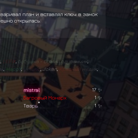
оваривал план и вставлял ключ в замок
пешно открылась.
й
,
D
E
F
I
X
,
Б
а
б
у
ш
к
а
-
б
о
ж
и
й
о
д
у
в
а
н
ч
и
к
,
р
ь
,
H
a
p
p
Y
,
V
e
l
u
r
i
o
,
Joken
,
К
р
а
с
н
ы
й
м
е
д
и
к
,
mistral
17
✨
Б
а
г
р
о
в
ы
й
М
о
н
а
р
х
1
✨
Т
в
а
р
ь
1
✨