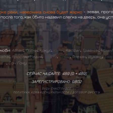
рке реки, наверняка снова будет жарко
- зевая, прог
 после того, как Обито надавил слегка на дверь, она ус
иноби:
Athart
,
Гьюки
,
Кокуо
,
К
и
м
и
,
Raddan
,
Травник
,
Чоме
istral
,
Ярослав Медик
,
D
o
r
o
r
a
,
T
i
m
u
r
,
Олехан
,
Шукаку
,
Т
в
а
л
б
и
,
Сон Гоку
СЕЙЧАС НА САЙТЕ: 489 (
0
+
489
)
ЗАРЕГИСТРИРОВАНО:
9802
БУДЬ СЧАСТЛИВЕЕ
ПОЛИТИКА КОНФИДЕНЦИАЛЬНОСТИ
|
ДОГОВОР ОФЕРТЫ