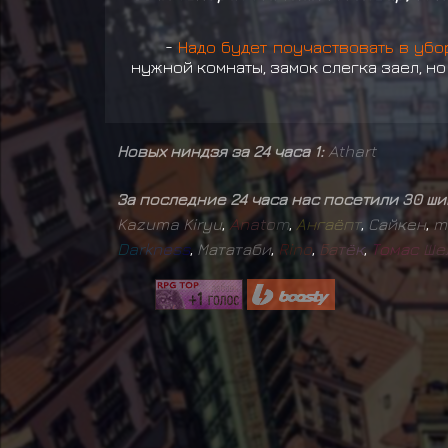
-
Надо будет поучаствовать в убо
нужной комнаты, замок слегка заел, но
Новых ниндзя за 24 часа 1:
Athart
За последние 24 часа нас посетили 30 ш
Kazuma Kiryu
,
A
n
a
t
o
m
,
А
н
г
а
ё
п
т
,
Сайкен
,
m
D
a
r
k
n
e
s
s
,
Мататаби
,
R
i
n
o
,
Б
а
т
ё
к
,
Т
о
м
а
с
Ш
е