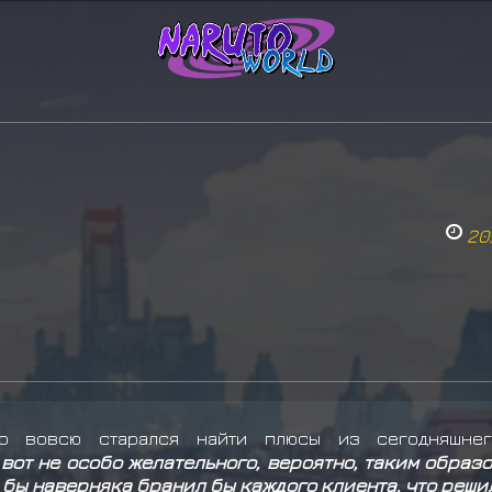
20
то вовсю старался найти плюсы из сегодняшнег
вот не особо желательного, вероятно, таким образо
я бы наверняка бранил бы каждого клиента, что реши