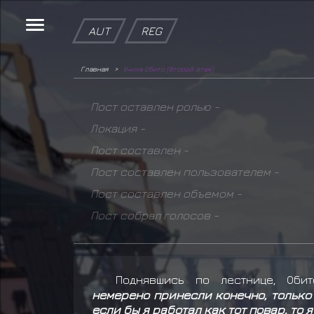
AUT
REG
Главная
Учиха Обито (Второй этаж)
Пост оставлен ролью -
Локация -
Пост составлен -
Пост составлен пользователем -
Пост составлен объемом -
Пост собрал голосов -
Поднявшись по лестнице, Оби
немерено принесли конечно, только 
если бы я работал как тот повар, то 