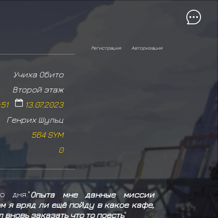
Регистрация
Авторизация
Учиха Обито
Второй этаж
:51
13.07.2023
Генрих Шульц
564 SYM
0
о дня:"
Опыта мне данные миссии
м я вряд ли ещё пойду в какое кафе,
л вновь заказать что то поесть
"