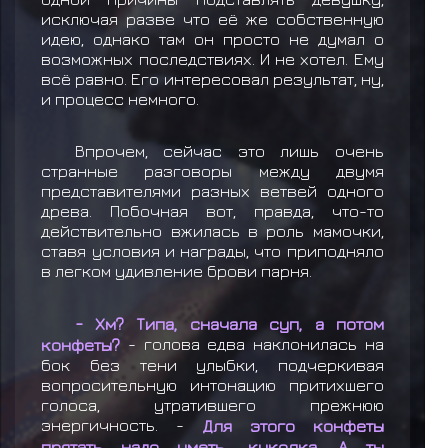
исключая разве что её же собственную
идею, однако там он просто не думал о
возможных последствиях. И не хотел. Ему
всё равно. Его интересовал результат, ну,
и процесс немного.
Впрочем, сейчас это лишь очень
странные разговоры между двумя
представителями разных ветвей одного
древа. Побочная вот, правда, что-то
действительно вжилась в роль мамочки,
ставя условия и награды, что приподняло
в легком удивление брови парня.
- Хм? Типа, сначала суп, а потом
конфеты?
- голова едва наклонилась на
бок без тени улыбки, подчеркивая
вопросительную интонацию притихшего
голоса, утратившего прежнюю
энергичность. -
Для этого конфеты
прятать надо уметь, куколка. А ты