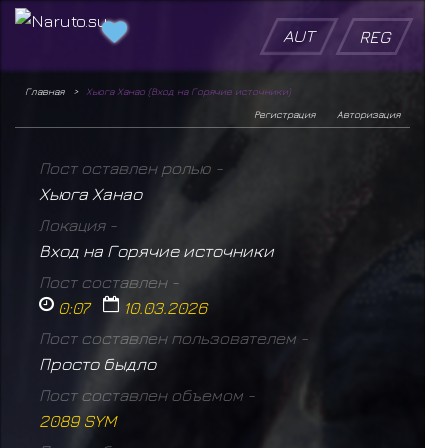
AUT
REG
Главная
Хьюга Ханао (Вход на Горячие источники)
Регистрация
Авторизация
Пост оставлен ролью -
Хьюга Ханао
Локация -
Вход на Горячие источники
Пост составлен -
0:07
10.03.2026
Пост составлен пользователем -
Просто быдло
Пост составлен объемом -
2089 SYM