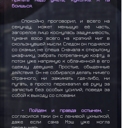
боишься.
Спокойно проговорил, и всего на
секунду, может меньшую её часть,
загорелое лицо коснулась задумчивость,
туманя взор всего на краткий миг в
скользнувшей мысли. Следом он поднялся
со скамьи, не спеша. Сначала к открытому
шкафчику, забрать потрепанную кофту, а
потом уже напрямую к облаченной в его
одежду девушке. Простые, обыденные
действия. Он не собирался делать ничего
странного, ни зажимать где-либо, ни
пугать, а просто перехватил её руку за
запястье без особых усилий, поведя за
собой к выходу со словами:
- Пойдем и правда остынем,
-
согласился таки он с ленивой ухмылкой,
даже если сама Мэш уже могла
передумать.