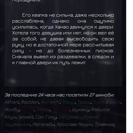
Его хватка не сильна, даже несколько
расслаблена, однако она ощутимо
усилилась, когда Ханао двинулся к двери.
Хотела того девушка или нет, но он вел её
за собой, не давая высвободить свою
руку, но в достаточной мере рассчитывая
силу - не до болезненных писков.
Сначала вывел из раздевалки, а следом и
к главной двери их путь лежит.
За последние 24 часа нас посетили 27 шиноби:
Athart
,
Raddan
,
А
н
г
а
ё
п
т
,
T
i
m
u
r
,
Т
в
а
р
ь
,
б
о
л
ь
в
н
о
г
е
,
Исобу
,
D
E
F
I
X
,
Б
а
т
ё
к
,
F
O
S
T
E
R
,
Шукаку
,
Kazuma
Kiryu
,
Чомей
,
Сон Гоку
,
Б
а
б
у
ш
к
а
-
б
о
ж
и
й
о
д
у
в
а
н
ч
и
к
,
Мататаби
,
Ярослав Медик
,
Травник
,
Р
и
к
к
и
Т
и
к
к
и
,
М
и
л
ы
й
т
р
а
п
и
к
,
К
и
м
и
,
A
n
a
t
o
m
,