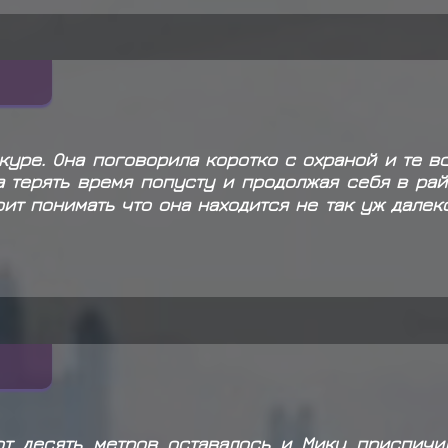
Двухвостая Мататаби и
Джуничи
забирает
Сумк
Джуничи
выкидывает п
Кагуя Сора не смог(ла)
куре. Она поговорила коротко с охраной и те в
а терять время попусту и продолжая себя в ра
ит понимать что она находится не так уж далек
от десять метров оставалось и Мику приспичи