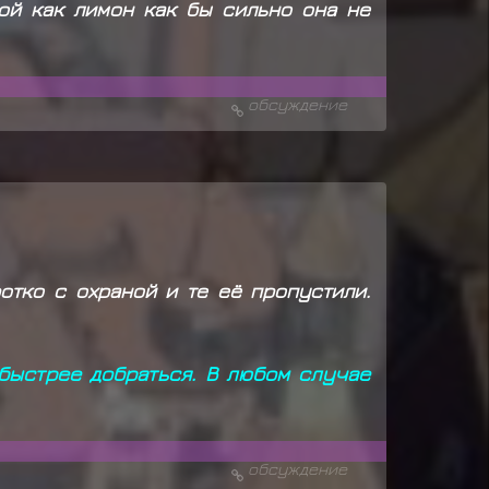
ой как лимон как бы сильно она не
обсуждение
отко с охраной и те её пропустили.
 быстрее добраться. В любом случае
обсуждение