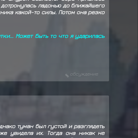
о дотронулась ладонью до ближайшего
чника какой-то силы. Потом она резко
ки... Может быть то что я ударилась
обсуждение
днако туман был густой и разглядеть
же увидела их. Тогда она никак не