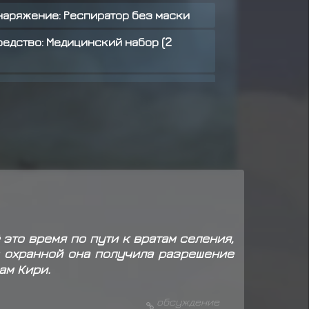
наряжение: Респиратор без маски
редство: Медицинский набор (2
наряжение: Беспроводная рация
 предмет
Снаряжение: Респиратор
 предмет
Средство: Медицинский
 предмет
Снаряжение: Беспроводная
 это время по пути к вратам селения,
ил награду за миссию ранга C
 охранной она получила разрешение
ам Кири.
т
Оружие: Хиироноха
ает предмет
Оружие: Хиироноха
обсуждение