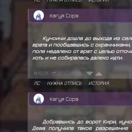
Кагуя Сора
Куноичи дошла до выхода из сел
врата и пообщавшись с охранниками,
поле недалеко от врат с целью отточ
хоть и не собиралась далеко идти.
10:31
30.12.2023
ЛС
НУЖНА ОТПИСЬ
ИСТОРИЯ
Кагуя Сора
Добравшись до ворот Кири, куно
Дева получила такое разрешение 