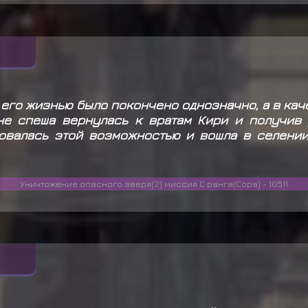
 его жизнью было покончено однозначно, а в кач
 не спеша вернулась к вратам Кири и получив 
овалась этой возможностью и вошла в селении 
Уничтожение опасного зверя(2) миссия С ранга(Сора) - 10511