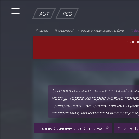
AUT
REG
Главная
Мир ролевой
Назад в Киригакуре но Сато
(!) В
Ваш а
(( Отпись обязательна: по прибыти
месту, через которое можно попас
прекрасная панорама: через туман
поселения, на котором всегда деж
Тропы Основного Острова
Улицы Т