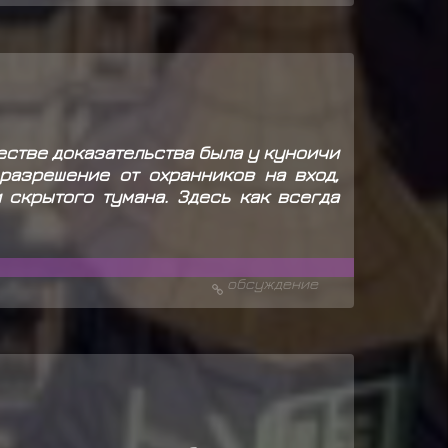
естве доказательства была у куноичи
разрешение от охранников на вход,
скрытого тумана. Здесь как всегда
обсуждение