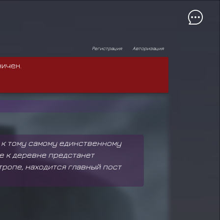
Регистрация
Авторизация
ничен.
м, к тому самому единственному
пе к деревне предстанет
тропе, находится главный пост