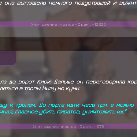
с она выглядела немного подуствашей и выжит
Уничтожение пиратов - С ранг. - 12635
ла до ворот Кири. Дальше он переговорила кор
яться в тропы Мизу но Куни.
ду к тропам. До порта идти часа три, а можно
ная, главное убить пиратов, уничтожить их."
Уничтожение пиратов - С ранг. - 1776