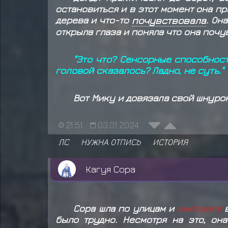
остановиться и в этот момент она п
дерева и что-то
почувствовала
. Он
открыла глаза и поняла что она почу
"Это что? Сенсорные способност
головой сказалось? Ладно, не суть."
Вот Мику и довязала свой шнуро
21:51
03.01.2024
ЛС
НУЖНА ОТПИСЬ
ИСТОРИЯ
Кагуя Сора
Сора шла по улицам и
смотрела
в
было трудно. Несмотря на это, он