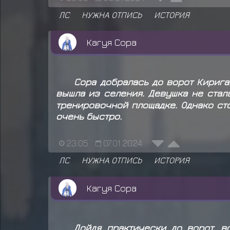
ЛС
НУЖНА ОТПИСЬ
ИСТОРИЯ
Кагуя Сора
Сора добралась до ворот Кирига
вышла из селения. Девушка не стал
тренировочной площадке. Однако сто
очень быстро.
23:05
07.01.2024
ЛС
НУЖНА ОТПИСЬ
ИСТОРИЯ
Кагуя Сора
Дойдя практически до ворот, в