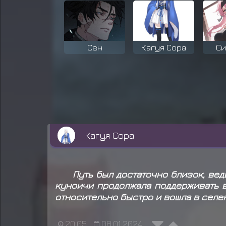
Сен
Кагуя Сора
Си
Эс Нодт
Кагуя Сора
Путь был достаточно близок, вед
куноичи продолжала поддерживать 
относительно быстро и вошла в селе
20:05
08.01.2024