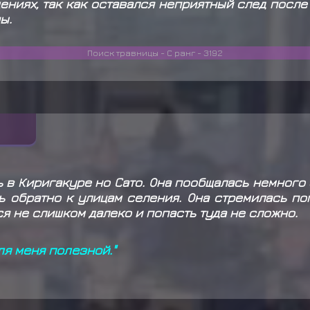
ениях, так как оставался неприятный след посл
ы.
Поиск травницы - С ранг - 3192
 в Киригакуре но Сато. Она пообщалась немного 
ь обратно к улицам селения. Она стремилась по
ся не слишком далеко и попасть туда не сложно.
ля меня полезной."