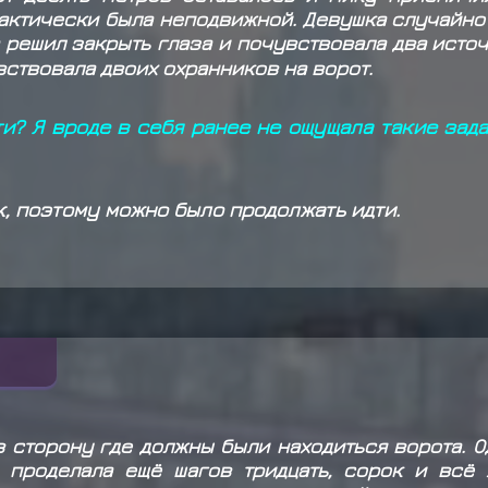
рактически была неподвижной. Девушка случайн
а решил закрыть глаза и почувствовала два исто
вствовала двоих охранников на ворот.
и? Я вроде в себя ранее не ощущала такие задат
к, поэтому можно было продолжать идти.
 сторону где должны были находиться ворота. О
а проделала ещё шагов тридцать, сорок и всё 