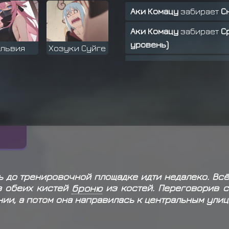
Аки Комацу
забирает
С
Аки Комацу
забирает
С
уровень)
львия
Хозуки Суйге
Аки Комацу
забирает
С
Юки Тэкеши
выкидывает
без маски
Юки Тэкеши
выкидывает
набор (2 уровень)
Юки Тэкеши
выкидывает
рация
ь до тренировочной площадке идти недалеко. Всё
Хошигаки Кисаме получ
в обеих кистей
броню
из костей. Переговорив с
нии, а потом она направилась к центральным улиц
Ётсуки Ар Джи
забирае
Момочи Забуза
выкидыв