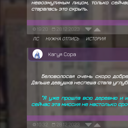
невозмутимым лицом, только сейча
старалась это скрыть.
19:20
28.12.2023
ЛС
НУЖНА ОТПИСЬ
ИСТОРИЯ
Кагуя Сора
Беловолосая очень скоро добре
Дальше девушка неспеша стала углубл
"Я уже прошла всю деревню и и
сейчас эта миссия не настолько сроч
10:32
28.12.2023