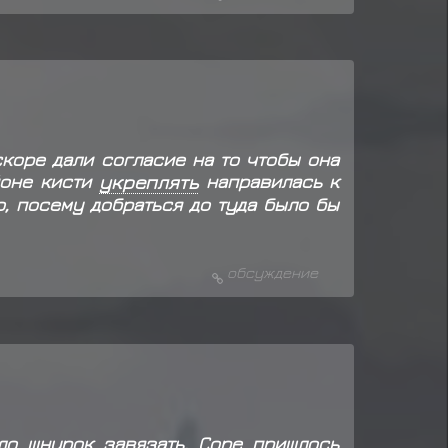
счезает
а ниндзя(п)
редмет
Сумка ниндзя(п)
 смотрела
скоре дали согласие на то чтобы она
йоне кисти
укреплять
направилась к
о, посему добраться до туда было бы
обсуждение
ло шнурок завязать. Соре пришлось