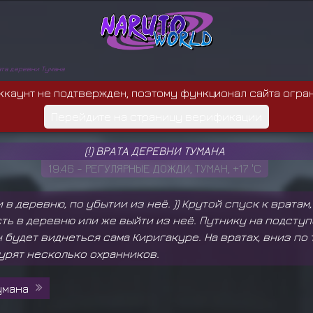
рата деревни Тумана
ккаунт не подтвержден, поэтому функционал сайта огра
Перейдите на страницу верификации
(!) ВРАТА ДЕРЕВНИ ТУМАНА
19:46 - РЕГУЛЯРНЫЕ ДОЖДИ, ТУМАН, +17 'C
и в деревню, по убытии из неё. )) Крутой спуск к врата
ть в деревню или же выйти из неё. Путнику на подсту
 будет виднеться сама Киригакуре. На вратах, вниз по 
урят несколько охранников.
умана