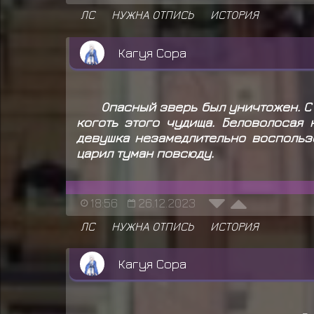
ЛС
НУЖНА ОТПИСЬ
ИСТОРИЯ
Кагуя Сора
Опасный зверь был уничтожен. С
коготь этого чудища. Беловолосая
девушка незамедлительно воспольз
царил туман повсюду.
18:56
26.12.2023
ЛС
НУЖНА ОТПИСЬ
ИСТОРИЯ
Кагуя Сора