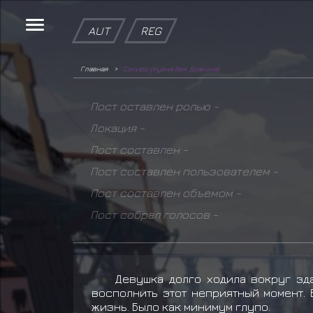
AUT
REG
Главная
Сэкиро (Кузня Век Дракона)
Пост оставлен ролью -
Локация -
Пост составлен -
Пост составлен пользователем -
Пост составлен объемом -
Пост собрал голосов -
Девушка долго ходила вокруг зд
восполнить этот неприятный момент. В
жизнь. Было как минимум глупо.