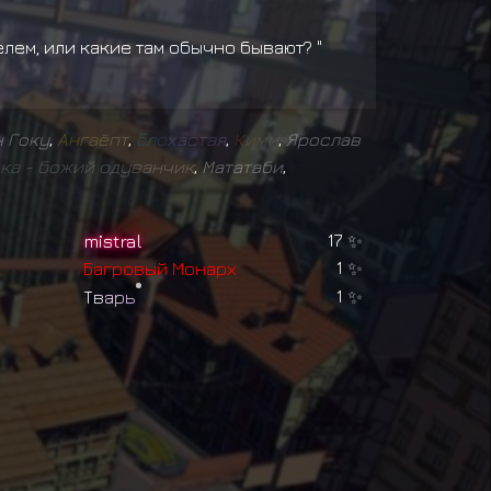
лем, или какие там обычно бывают? "
 Гоку
,
А
н
г
а
ё
п
т
,
Б
л
о
х
а
с
т
а
я
,
К
и
м
и
,
Ярослав
к
а
-
б
о
ж
и
й
о
д
у
в
а
н
ч
и
к
,
Мататаби
,
mistral
17
✨
Б
а
г
р
о
в
ы
й
М
о
н
а
р
х
1
✨
Т
в
а
р
ь
1
✨