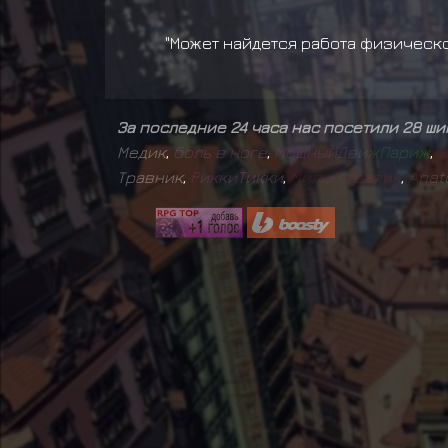
"Может найдется работа физическог
За последние 24 часа нас посетили 28 ш
Медик
,
б
о
л
ь
в
н
о
г
е
,
М
о
щ
н
ы
й
Д
в
и
ж
П
а
р
и
ж
,
V
Травник
,
Р
и
к
к
и
Т
и
к
к
и
,
М
и
л
ы
й
т
р
а
п
и
к
,
A
n
a
t