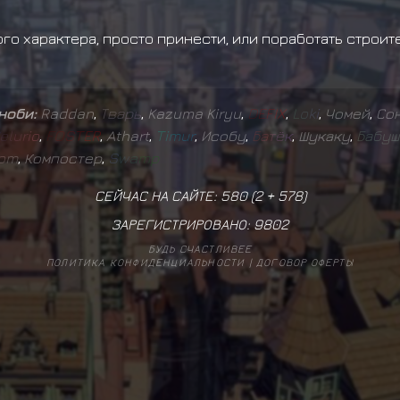
о характера, просто принести, или поработать строите
иноби:
Raddan
,
Т
в
а
р
ь
,
Kazuma Kiryu
,
D
E
F
I
X
,
L
o
k
i
,
Чомей
,
Сон
e
l
u
r
i
o
,
F
O
S
T
E
R
,
Athart
,
T
i
m
u
r
,
Исобу
,
Б
а
т
ё
к
,
Шукаку
,
Б
а
б
у
ш
o
m
,
Компостер
,
S
w
a
m
p
СЕЙЧАС НА САЙТЕ: 580 (
2
+
578
)
ЗАРЕГИСТРИРОВАНО:
9802
БУДЬ СЧАСТЛИВЕЕ
ПОЛИТИКА КОНФИДЕНЦИАЛЬНОСТИ
|
ДОГОВОР ОФЕРТЫ