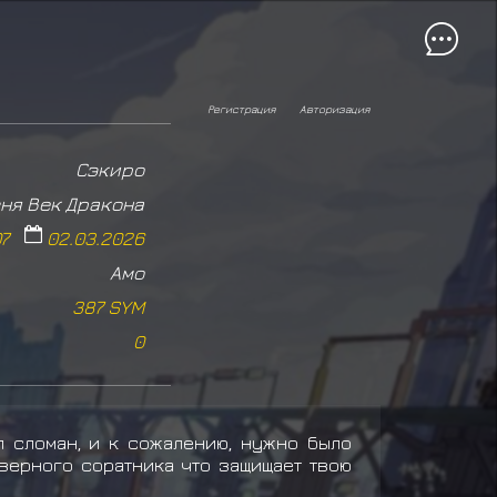
Регистрация
Авторизация
Сэкиро
ня Век Дракона
07
02.03.2026
Амо
387 SYM
0
л сломан, и к сожалению, нужно было
з верного соратника что защищает твою