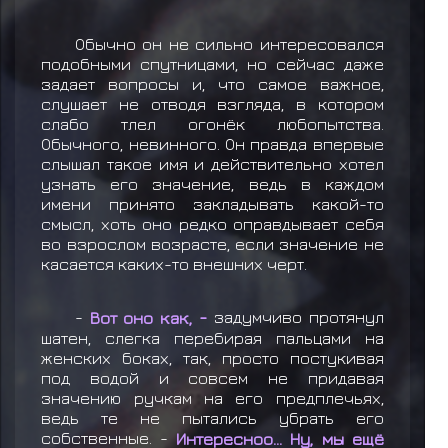
Обычно он не сильно интересовался
подобными спутницами, но сейчас даже
задает вопросы и, что самое важное,
слушает не отводя взгляда, в котором
слабо тлел огонёк любопытства.
Обычного, невинного. Он правда впервые
слышал такое имя и действительно хотел
узнать его значение, ведь в каждом
имени принято закладывать какой-то
смысл, хоть оно редко оправдывает себя
во взрослом возрасте, если значение не
касается каких-то внешних черт.
-
Вот оно как, -
задумчиво протянул
шатен, слегка перебирая пальцами на
женских боках, так, просто постукивая
под водой и совсем не придавая
значению ручкам на его предплечьях,
ведь те не пытались убрать его
собственные. -
Интересноо... Ну, мы ещё