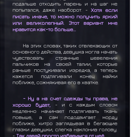
подальше отходить парень и на шаг не
попытался, даже наоборот. -
Хотя если
писать иначе, то можно получить яркий
или великолепный. Этот вариант мне
нравится как-то больше...
На этих словах, таких отвлекающих от
основного действа, девушка могла начать
чувствовать странные шевеления
пальчиков на своей талии, которые
раньше постукивали изредка, а теперь
кажется подтягивали конец майки
поближе, сожмякивая его в хватке.
- Ну а на счет одежды ты права, не
хорошо будет,
- и с каждым словом
медленно начинает подтягивать ткань
повыше, а сам пододвигает морду
поближе, хитро заглядывая в бегающие
глазки девушки, слегка наклонив голову.
-
Так давай просто избавимся от неё.