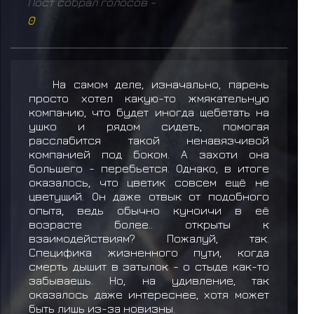
Пост собрал голосов -
0
На самом деле, изначально, парень
просто хотел какую-то жмякательную
компанию, что будет иногда щебетать на
ушко и рядом сидеть, помогая
расслабится такой ненавязчивой
компанией под боком. А захоти она
большего - перебьется. Однако, в итоге
оказалось, что цветик совсем ещё не
цветущий. Он даже отвык от подобного
опыта, ведь обычно куноичи в её
возрасте более.. открыты к
взаимодействиям? Пожалуй, так.
Специфика жизненного пути, когда
смерть дышит в затылок - о стыде как-то
забываешь. Но, на удивление, так
оказалось даже интереснее, хотя может
быть лишь из-за новизны.