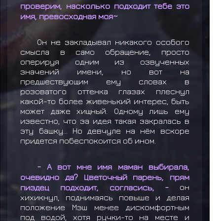
проверим, насколько подходит тебе это
имя, превосходная моя~
Он не закладывал никакого особого
смысла в само обращение, просто
оперируя одним из озвученных
значений имени, но вот на
предшествующим ему словах в
розоватого оттенка глазах плеснул
какой-то более живенький интерес, быть
может даже хищный. Одному лишь ему
известно, что за идея такая закралась в
эту башку... Но девчуле на нём вскоре
придется побеспокоится об ином.
- А вот мне имя маман выбирала,
очевидно да? Цветочный парень, прям
пиздец подходит, согласись, -
он
хихикнул, поднимаясь повыше и делая
положение Мэш менее дискомфортным
под водой, хотя ручки-то на месте и