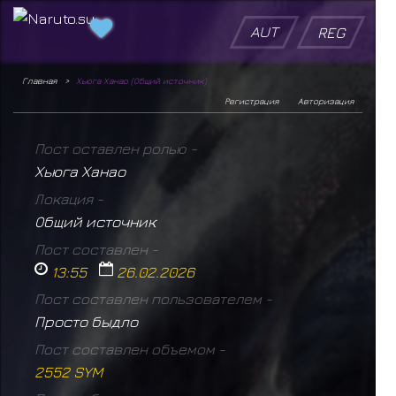
AUT
REG
Главная
Хьюга Ханао (Общий источник)
Регистрация
Авторизация
Пост оставлен ролью -
Хьюга Ханао
Локация -
Общий источник
Пост составлен -
13:55
26.02.2026
Пост составлен пользователем -
Просто быдло
Пост составлен объемом -
2552 SYM