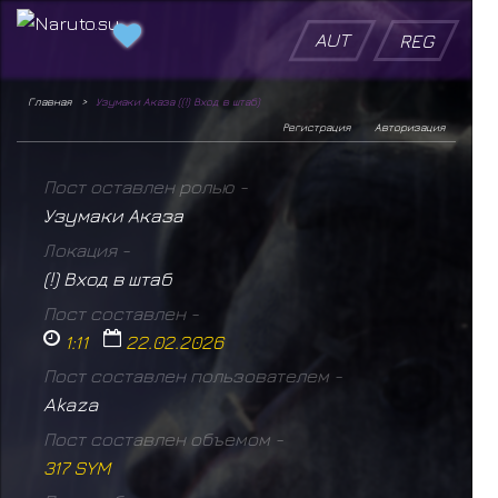
AUT
REG
Главная
Узумаки Аказа ((!) Вход в штаб)
Регистрация
Авторизация
Пост оставлен ролью -
Узумаки Аказа
Локация -
(!) Вход в штаб
Пост составлен -
1:11
22.02.2026
Пост составлен пользователем -
Akaza
Пост составлен объемом -
317 SYM