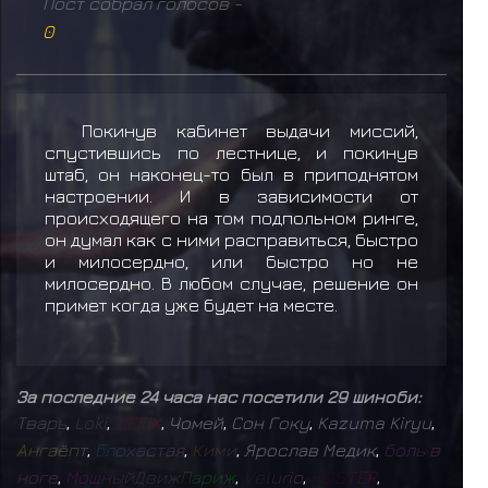
Пост собрал голосов -
0
Покинув кабинет выдачи миссий,
спустившись по лестнице, и покинув
штаб, он наконец-то был в приподнятом
настроении. И в зависимости от
происходящего на том подпольном ринге,
он думал как с ними расправиться, быстро
и милосердно, или быстро но не
милосердно. В любом случае, решение он
примет когда уже будет на месте.
За последние 24 часа нас посетили 29 шиноби:
Т
в
а
р
ь
,
L
o
k
i
,
D
E
F
I
X
,
Чомей
,
Сон Гоку
,
Kazuma Kiryu
,
А
н
г
а
ё
п
т
,
Б
л
о
х
а
с
т
а
я
,
К
и
м
и
,
Ярослав Медик
,
б
о
л
ь
в
н
о
г
е
,
М
о
щ
н
ы
й
Д
в
и
ж
П
а
р
и
ж
,
V
e
l
u
r
i
o
,
F
O
S
T
E
R
,