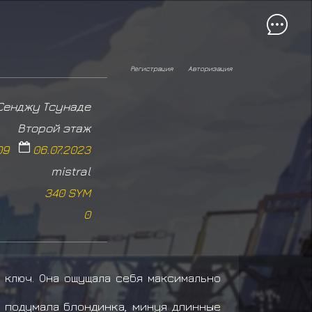
Регистрация
Авторизация
Сенджу Тсунаде
Второй этаж
09
06.07.2023
mistral
340 SYM
0
 ключ. Она ощущала себя максимально
- подумала блондинка, минуя длинные