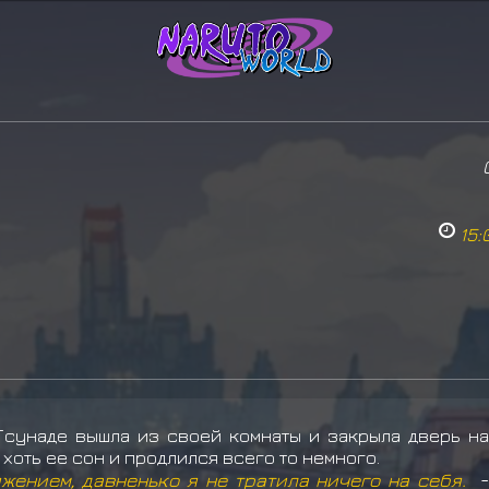
15:
Тсунаде вышла из своей комнаты и закрыла дверь на
 хоть ее сон и продлился всего то немного.
яжением, давненько я не тратила ничего на себя.