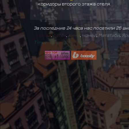
коридоры второго этажа отеля.
За последние 24 часа нас посетили 26 ш
F
O
S
T
E
R
,
Б
а
т
ё
к
,
К
и
м
и
,
Чомей
,
Мататаби
,
Яр
T
i
m
u
r