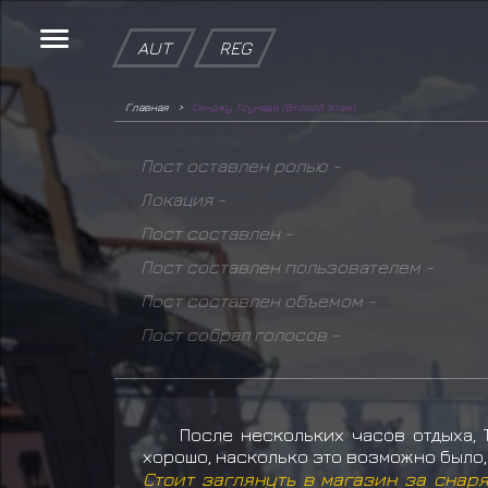
AUT
REG
Главная
Сенджу Тсунаде (Второй этаж)
Пост оставлен ролью -
Локация -
Пост составлен -
Пост составлен пользователем -
Пост составлен объемом -
Пост собрал голосов -
После нескольких часов отдыха, 
хорошо, насколько это возможно было,
Стоит заглянуть в магазин за снар