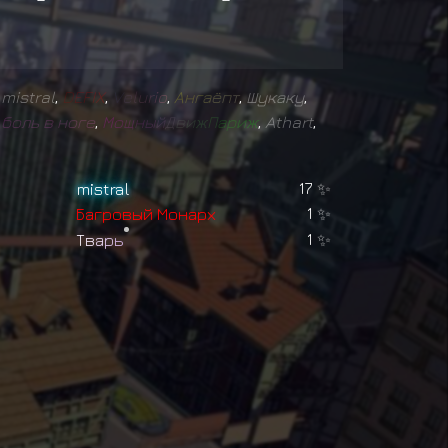
,
mistral
,
D
E
F
I
X
,
V
e
l
u
r
i
o
,
А
н
г
а
ё
п
т
,
Шукаку
,
,
б
о
л
ь
в
н
о
г
е
,
М
о
щ
н
ы
й
Д
в
и
ж
П
а
р
и
ж
,
Athart
,
mistral
17
✨
Б
а
г
р
о
в
ы
й
М
о
н
а
р
х
1
✨
Т
в
а
р
ь
1
✨