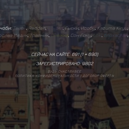
иноби:
Т
в
а
р
ь
,
Raddan
,
D
o
r
o
r
a
,
Гьюки
,
Исобу
,
Kazuma Kiryu
ослав Медик
,
Травник
,
О
м
е
ж
к
а
,
Сон Гоку
,
L
o
k
i
,
Б
л
о
х
а
с
т
а
я
СЕЙЧАС НА САЙТЕ: 691 (
1
+
690
)
ЗАРЕГИСТРИРОВАНО:
9802
БУДЬ СЧАСТЛИВЕЕ
ПОЛИТИКА КОНФИДЕНЦИАЛЬНОСТИ
|
ДОГОВОР ОФЕРТЫ