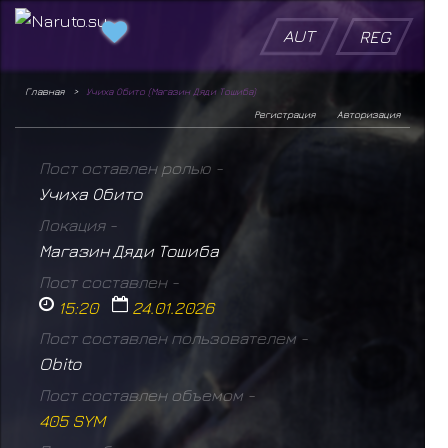
AUT
REG
Главная
Учиха Обито (Магазин Дяди Тошиба)
Регистрация
Авторизация
Пост оставлен ролью -
Учиха Обито
Локация -
Магазин Дяди Тошиба
Пост составлен -
15:20
24.01.2026
Пост составлен пользователем -
Obito
Пост составлен объемом -
405 SYM