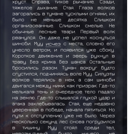
хруст. Справа, тихое рычание. Сзади,
тяжелое дыхание. Стая. Глаза волков
загорались в тумане тусклыми огнями, их
было не меньше десятка. Слишком
организованные. Слишком смелые. Не
обычные лесные твари. Первый волк
рванулся. Он даже не успел коснуться
шиноби. Муу
исчез
с места, словно его
унесло ветром, и появился уже сбоку.
Короткое движение и зверь рухнул в
траву. Без крика. Без шанса. Остальные
бросились разом. Туман вокруг будто
сгустился, подчиняясь воле Муу. Силуэты
волков терялись в нем, а сам шиноби
двигался между ними, как призрак. Где-то
мелькала тень и очередное тело падало
на землю. Где-то слышался глухой удар и
атака захлебывалась. Стая, еще недавно
уверенная в победе, начала пятиться. Но
пути к отступлению уже не было. Через
несколько секунд лес снова погрузился
в тишину. Муу стоял среди тел,
невозмутимый, будто ничего не