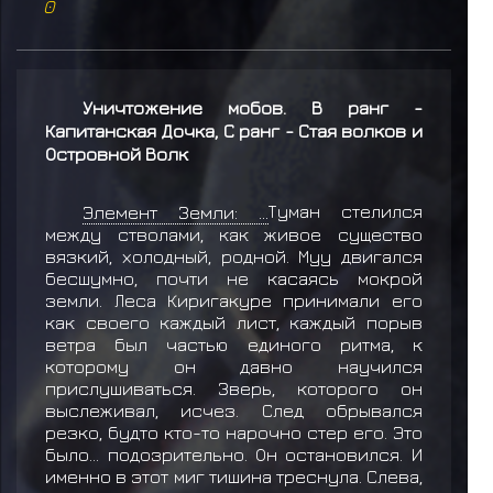
0
Уничтожение мобов. В ранг -
Капитанская Дочка, С ранг - Стая волков и
Островной Волк
Элемент Земли: ...
Туман стелился
между стволами, как живое существо
вязкий, холодный, родной. Муу двигался
бесшумно, почти не касаясь мокрой
земли. Леса Киригакуре принимали его
как своего каждый лист, каждый порыв
ветра был частью единого ритма, к
которому он давно научился
прислушиваться. Зверь, которого он
выслеживал, исчез. След обрывался
резко, будто кто-то нарочно стер его. Это
было… подозрительно. Он остановился. И
именно в этот миг тишина треснула. Слева,