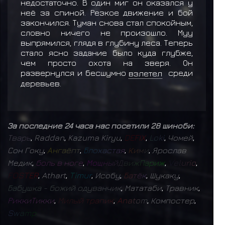
недостаточно. В один миг он оказался у
неё за спиной. Резкое движение и бой
закончился. Туман снова стал спокойным,
словно ничего не произошло. Муу
выпрямился, глядя в глубину леса. Теперь
стало ясно задание было куда глубже,
чем просто охота на зверя. Он
развернулся и бесшумно
взлетел
среди
деревьев.
За последние 24 часа нас посетили 28 шиноби:
Т
в
а
р
ь
,
Raddan
,
Kazuma Kiryu
,
D
E
F
I
X
,
L
o
k
i
,
Чомей
,
Сон Гоку
,
А
н
г
а
ё
п
т
,
Б
л
о
х
а
с
т
а
я
,
К
и
м
и
,
Ярослав
Медик
,
б
о
л
ь
в
н
о
г
е
,
М
о
щ
н
ы
й
Д
в
и
ж
П
а
р
и
ж
,
V
e
l
u
r
i
o
,
F
O
S
T
E
R
,
Athart
,
T
i
m
u
r
,
Исобу
,
Б
а
т
ё
к
,
Шукаку
,
Б
а
б
у
ш
к
а
-
б
о
ж
и
й
о
д
у
в
а
н
ч
и
к
,
Мататаби
,
Травник
,
Р
и
к
к
и
Т
и
к
к
и
,
М
и
л
ы
й
т
р
а
п
и
к
,
A
n
a
t
o
m
,
Компостер
,
S
w
a
m
p