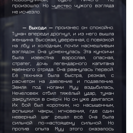
произошло. Но
чувство
чужого взгляда
не исчезло.
— Выходи —
произнес он спокойно.
Туман впереди дрогнул, и из него вышла
женщина. Высокая, уверенная, с повязкой
на лбу и холодным, почти насмешливым
взглядом. Она усмехнулась. Эта куноичи
была известна: взрослая, опасная,
стратег, дочь легендарного капитана
наёмного отряда. Она рванулась первой.
Её техника была быстра, резкая, с
расчетом на давление и подавление.
Земля под ногами Муу вздыбилась,
Нечеловек отбил тяжёлый удар, туман
закрутился в смерч. Но он уже двигался.
Их бой был коротким, но насыщенным,
вспышки чакры, мгновения, где один
неверный шаг решал всё. Она была
сильной по-настоящему сильной. Но
против опыта Муу этого оказалось