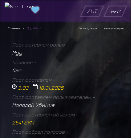
AUT
REG
Главная
Муу (Лес)
Регистрация
Авторизация
Пост оставлен ролью -
Муу
Локация -
Лес
Пост составлен -
3:03
18.01.2026
Пост составлен пользователем -
Молодой Убийца
Пост составлен объемом -
2541 SYM
Пост собрал голосов -