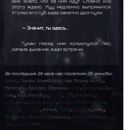
оно знало, что за ним идут. Словно оно
этого ждало. Муу медленно выпрямился.
Уголки его губ едва заметно дрогнули.
— Значит, ты здесь…
Туман перед ним колыхнулся. Лес,
затаив дыхание, ждал встречи.
За последние 24 часа нас посетили 28 шиноби:
Т
в
а
р
ь
,
Гьюки
,
Чомей
,
Ярослав Медик
,
Исобу
,
Мататаби
,
Raddan
,
Травник
,
К
и
м
и
,
О
м
е
ж
к
а
,
Сон
Гоку
,
Kazuma Kiryu
,
D
E
F
I
X
,
L
o
k
i
,
А
н
г
а
ё
п
т
,
Б
л
о
х
а
с
т
а
я
,
б
о
л
ь
в
н
о
г
е
,
М
о
щ
н
ы
й
Д
в
и
ж
П
а
р
и
ж
,
V
e
l
u
r
i
o
,
F
O
S
T
E
R
,
Athart
,
T
i
m
u
r
,
Б
а
т
ё
к
,
Шукаку
,
Б
а
б
у
ш
к
а
-
б
о
ж
и
й
о
д
у
в
а
н
ч
и
к
,
Р
и
к
к
и
Т
и
к
к
и
,
М
и
л
ы
й
т
р
а
п
и
к
,
A
n
a
t
o
m