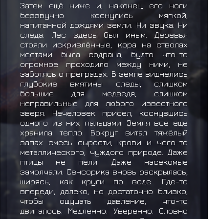
Затем ещё ниже и, наконец, его ноги
беззвучно коснулись мягкой,
напитанной дождями земли. Ни звука. Ни
следа. Лес здесь был иным. Деревья
стояли искривлённые, кора на стволах
местами была содрана, будто что-то
огромное проходило между ними, не
заботясь о преградах. В земле виднелись
глубокие вмятины следы, слишком
большие для медведя, слишком
неправильные для любого известного
зверя. Нечеловек присел, коснувшись
одного из них пальцами. Земля всё ещё
хранила тепло. Вокруг витал тяжёлый
запах смесь сырости, крови и чего-то
металлического, чуждого природе. Даже
птицы не пели. Даже насекомые
замолчали. Сенсорика вновь раскрылась,
ширясь, как круги по воде. Где-то
впереди, далеко, но достаточно близко,
чтобы ощущать давление, что-то
двигалось. Медленно. Уверенно. Словно