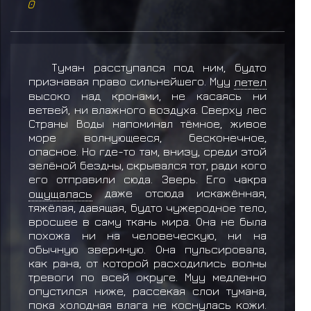
0
Туман расступался под ним, будто
признавая право сильнейшего. Муу
летел
высоко над кронами, не касаясь ни
ветвей, ни влажного воздуха. Сверху лес
Страны Воды напоминал тёмное, живое
море волнующееся, бесконечное,
опасное. Но где-то там, внизу, среди этой
зелёной бездны, скрывался тот, ради кого
его отправили сюда. Зверь. Его чакра
ощущалась
даже отсюда искажённая,
тяжёлая, давящая, будто чужеродное тело,
вросшее в саму ткань мира. Она не была
похожа ни на человеческую, ни на
обычную звериную. Она пульсировала,
как рана, от которой расходились волны
тревоги по всей округе. Муу медленно
опустился ниже, рассекая слои тумана,
пока холодная влага не коснулась кожи.