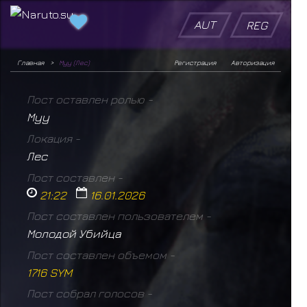
AUT
REG
Главная
Муу (Лес)
Регистрация
Авторизация
Пост оставлен ролью -
Муу
Локация -
Лес
Пост составлен -
21:22
16.01.2026
Пост составлен пользователем -
Молодой Убийца
Пост составлен объемом -
1716 SYM
Пост собрал голосов -