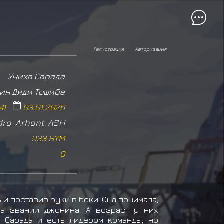
Регистрация
Авторизация
Учиха Сарада
ин Дяди Тошиба
41
03.01.2026
dro_Arhont_ASH
933 SYM
0
и поставив руки в боки. Она понимала,
на звании джонина. А возраст у них
о Сарада и есть лидером команды, но