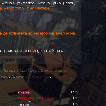
,
-
она чуть более широко улыбнулась,
, кто с тобой был честен.
а действительно ничего не знал и не
а представительницу клана Хьюга.
и
,
Raddan
,
Сон Гоку
,
Athart
,
А
н
г
а
ё
п
т
,
Медик
,
Травник
,
Р
и
к
к
и
Т
и
к
к
и
,
М
и
л
ы
й
mistral
17
✨
Б
а
г
р
о
в
ы
й
М
о
н
а
р
х
1
✨
Т
в
а
р
ь
1
✨