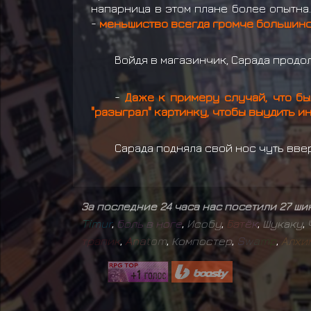
напарница в этом плане более опытна
-
меньшиство всегда громче большинств
Войдя в магазинчик, Сарада продо
-
Даже к примеру случай, что бы
"разыграл" картинку, чтобы выудить и
Сарада подняла свой нос чуть ввер
За последние 24 часа нас посетили 27 ш
T
i
m
u
r
,
б
о
л
ь
в
н
о
г
е
,
Исобу
,
Б
а
т
ё
к
,
Шукаку
,
т
р
а
п
и
к
,
A
n
a
t
o
m
,
Компостер
,
S
w
a
m
p
,
А
л
х
и