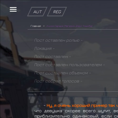
AUT
REG
Главная
Учиха Сарада (Магазин Дяди Тошиба)
Пост оставлен ролью -
Локация -
Пост составлен -
Пост составлен пользователем -
Пост составлен объемом -
Пост собрал голосов -
-
Ну, я очень хороший пример так 
что девушка скорее всего шутит, в
приблизительно одинаковый, если см