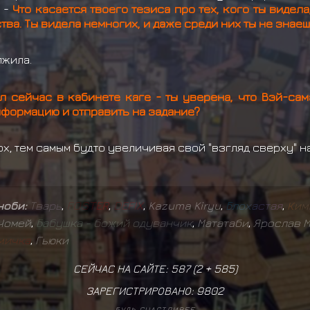
. -
Что касается твоего тезиса про тех, кого ты видела
а. Ты видела немногих, и даже среди них ты не знаешь
лжила.
л сейчас в кабинете каге - ты уверена, что Вэй-сам
нформацию и отправить на задание?
х, тем самым будто увеличивая свой "взгляд сверху" н
иноби:
Т
в
а
р
ь
,
F
O
S
T
E
R
,
D
E
F
I
X
,
Kazuma Kiryu
,
Б
л
о
х
а
с
т
а
я
,
К
и
м
Чомей
,
Б
а
б
у
ш
к
а
-
б
о
ж
и
й
о
д
у
в
а
н
ч
и
к
,
Мататаби
,
Ярослав 
м
и
ч
к
а
,
Гьюки
СЕЙЧАС НА САЙТЕ: 587 (
2
+
585
)
ЗАРЕГИСТРИРОВАНО:
9802
БУДЬ СЧАСТЛИВЕЕ