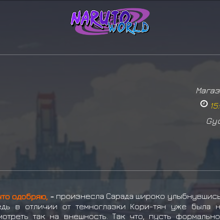
Магаз
15:
Gy
что одобряю,
-
произнесла Сарада широко улыбнувшись 
едь в отличии от темноглазки Кори-тян уже была 
отреть так на внешность. Так что, пусть формальн