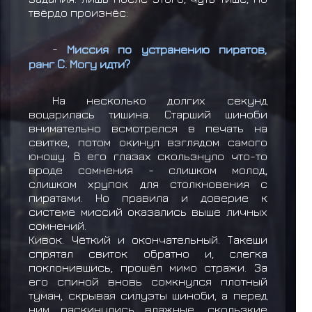
твёрдо произнёс:
-
Миссия по устранению пиратов,
ранг C. Могу идти?
На несколько долгих секунд
воцарилась тишина. Старший шиноби
внимательно всмотрелся в печать на
свитке, потом окинул взглядом самого
юношу. В его глазах скользнуло что-то
вроде сомнения - слишком молод,
слишком хрупок для столкновения с
пиратами. Но правила и доверие к
системе миссий оказались выше личных
сомнений.
Кивок. Чёткий и окончательный. Такеши
спрятал свиток обратно и, слегка
поклонившись, прошёл мимо стражи. За
его спиной вновь сомкнулся плотный
туман, скрывая силуэты шиноби, а перед
ним раскинулись влажные, скользкие