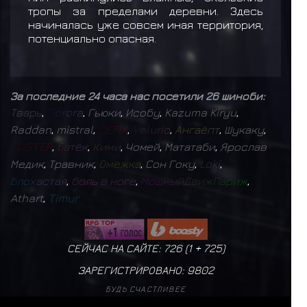
тропы за пределами деревни. Здесь
начиналась уже совсем иная территория,
потенциально опасная.
За последние 24 часа нас посетили 26 шиноби:
Т
в
а
р
ь
,
D
o
r
o
r
a
,
Гьюки
,
Исобу
,
Kazuma Kiryu
,
Raddan
,
mistral
,
D
E
F
I
X
,
V
e
l
u
r
i
o
,
А
н
г
а
ё
п
т
,
Шукаку
,
F
O
S
T
E
R
,
Б
а
т
ё
к
,
К
и
м
и
,
Чомей
,
Мататаби
,
Ярослав
Медик
,
Травник
,
О
м
е
ж
к
а
,
Сон Гоку
,
L
o
k
i
,
Б
л
о
х
а
с
т
а
я
,
б
о
л
ь
в
н
о
г
е
,
М
о
щ
н
ы
й
Д
в
и
ж
П
а
р
и
ж
,
Athart
,
T
i
m
u
r
СЕЙЧАС НА САЙТЕ: 726 (
1
+
725
)
ЗАРЕГИСТРИРОВАНО:
9802
БУДЬ СЧАСТЛИВЕЕ
ПОЛИТИКА КОНФИДЕНЦИАЛЬНОСТИ
|
ДОГОВОР ОФЕРТЫ