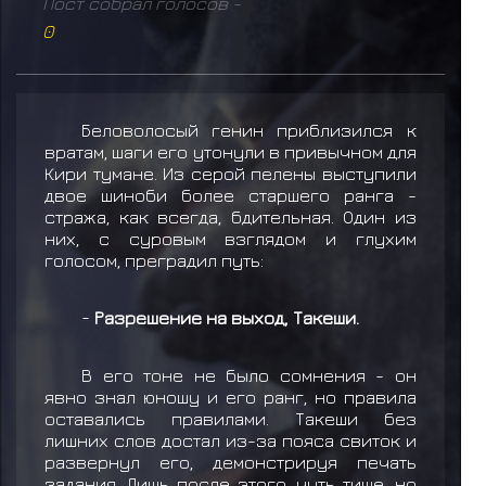
Пост собрал голосов -
0
Беловолосый генин приблизился к
вратам, шаги его утонули в привычном для
Кири тумане. Из серой пелены выступили
двое шиноби более старшего ранга -
стража, как всегда, бдительная. Один из
них, с суровым взглядом и глухим
голосом, преградил путь:
-
Разрешение на выход, Такеши.
В его тоне не было сомнения - он
явно знал юношу и его ранг, но правила
оставались правилами. Такеши без
лишних слов достал из-за пояса свиток и
развернул его, демонстрируя печать
задания. Лишь после этого, чуть тише, но