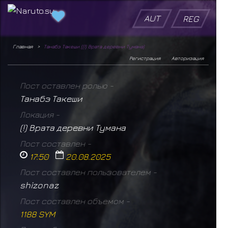
AUT
REG
Главная
Танабэ Такеши ((!) Врата деревни Тумана)
Регистрация
Авторизация
Пост оставлен ролью -
Танабэ Такеши
Локация -
(!) Врата деревни Тумана
Пост составлен -
17:50
20.08.2025
Пост составлен пользователем -
shizonaz
Пост составлен объемом -
1188 SYM