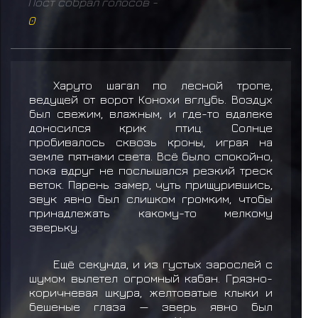
Пост собрал голосов -
0
Харуто шагал по лесной тропе,
ведущей от ворот Конохи вглубь. Воздух
был свежим, влажным, и где-то вдалеке
доносился крик птиц. Солнце
пробивалось сквозь кроны, играя на
земле пятнами света. Всё было спокойно,
пока вдруг не послышался резкий треск
веток. Парень замер, чуть прищурившись,
звук явно был слишком громким, чтобы
принадлежать какому-то мелкому
зверьку.
Ещё секунда, и из густых зарослей с
шумом вылетел огромный кабан. Грязно-
коричневая шкура, желтоватые клыки и
бешеные глаза — зверь явно был