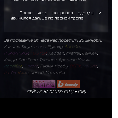
После чего поправил одежду и
двинулся дальше по лесной тропе.
За последние 24 часа нас посетили 23 шиноби:
Kazuma Kiryu
,
Т
в
а
р
ь
,
Шукаку
,
А
н
г
а
ё
п
т
,
Р
и
к
к
и
Т
и
к
к
и
,
F
O
S
T
E
R
,
Raddan
,
mistral
,
Сайкен
,
Кокуо
,
Сон Гоку
,
Травник
,
Ярослав Медик
,
I
t
a
c
h
i
B
r
o
,
D
o
r
o
r
a
,
Гьюки
,
Исобу
,
D
E
F
I
X
,
V
e
l
u
r
i
o
,
Б
а
т
ё
к
,
К
и
м
и
,
Чомей
,
Мататаби
СЕЙЧАС НА САЙТЕ: 611 (
1
+
610
)
ЗАРЕГИСТРИРОВАНО:
9802
БУДЬ СЧАСТЛИВЕЕ
ПОЛИТИКА КОНФИДЕНЦИАЛЬНОСТИ
|
ДОГОВОР ОФЕРТЫ