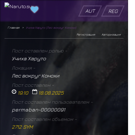
AUT
REG
Главная
Учиха Харуто (Лес вокруг Конохи)
Регистрация
Авторизация
Пост оставлен ролью -
Учиха Харуто
Локация -
Лес вокруг Конохи
Пост составлен -
19:10
18.08.2025
Пост составлен пользователем -
permaban-00000091
Пост составлен объемом -
2712 SYM