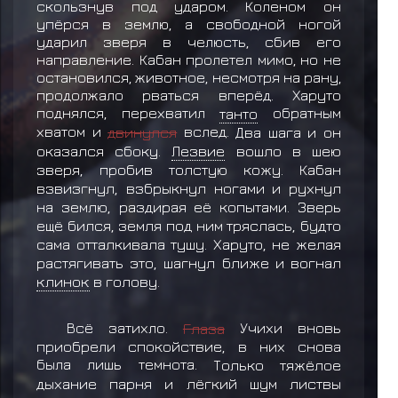
скользнув под ударом. Коленом он
упёрся в землю, а свободной ногой
ударил зверя в челюсть, сбив его
направление. Кабан пролетел мимо, но не
остановился, животное, несмотря на рану,
продолжало рваться вперёд. Харуто
поднялся, перехватил
танто
обратным
хватом и
двинулся
вслед.
Два шага и он
оказался сбоку.
Лезвие
вошло в шею
зверя, пробив толстую кожу. Кабан
взвизгнул, взбрыкнул ногами и рухнул
на землю, раздирая её копытами. Зверь
ещё бился, земля под ним тряслась, будто
сама отталкивала тушу. Харуто, не желая
растягивать это, шагнул ближе и вогнал
клинок
в голову.
Всё затихло.
Глаза
Учихи вновь
приобрели спокойствие, в них снова
была лишь темнота.
Только тяжёлое
дыхание парня и лёгкий шум листвы