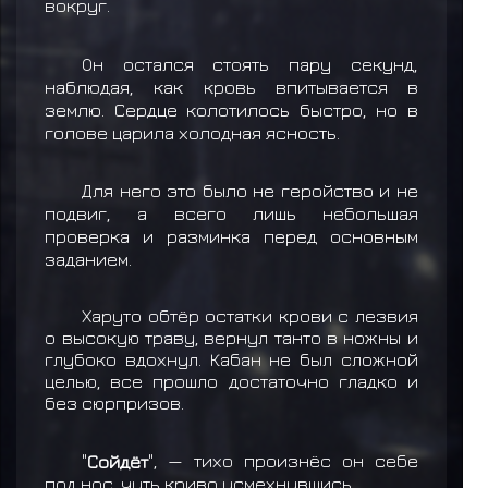
вокруг.
Он остался стоять пару секунд,
наблюдая, как кровь впитывается в
землю. Сердце колотилось быстро, но в
голове царила холодная ясность.
Для него это было не геройство и не
подвиг, а всего лишь небольшая
проверка и разминка перед основным
заданием.
Харуто обтёр остатки крови с лезвия
о высокую траву, вернул танто в ножны и
глубоко вдохнул. Кабан не был сложной
целью, все прошло достаточно гладко и
без сюрпризов.
"
Сойдёт
", — тихо произнёс он себе
под нос, чуть криво усмехнувшись.