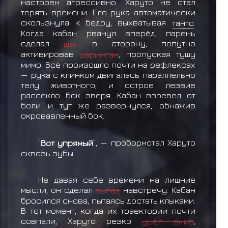
настроен агрессивно. Харуто не стал
терять времени. Его рука автоматически
скользнула к бедру, выхватывая
танто
.
Когда кабан рванул вперёд, парень
сделал
шаг
в сторону, попутно
активировав
шаринган
, пропуская тушу
мимо. Всё произошло почти на рефлексах
— рука с клинком двигалась параллельно
телу животного, и острое лезвие
рассекло бок зверя. Кабан взревел от
боли и тут же развернулся, обнажив
окровавленный бок.
"
Вот упрямый
", — пробормотал Харуто
сквозь зубы.
Не давая себе времени на лишние
мысли, он сделал
выпад
навстречу. Кабан
бросился снова, пытаясь достать клыками.
В тот момент, когда их траектории почти
совпали, Харуто резко
ушёл вниз
,