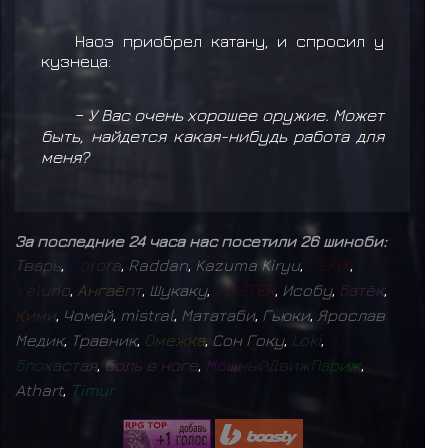
Наоэ приобрел катану, и спросил у
кузнеца:
–
У Вас очень хорошее оружие. Может
быть, найдется какая-нибудь работа для
меня?
За последние 24 часа нас посетили 26 шиноби:
Т
в
а
р
ь
,
D
o
r
o
r
a
,
Raddan
,
Kazuma Kiryu
,
D
E
F
I
X
,
V
e
l
u
r
i
o
,
А
н
г
а
ё
п
т
,
Шукаку
,
F
O
S
T
E
R
,
Исобу
,
Б
а
т
ё
к
,
К
и
м
и
,
Чомей
,
mistral
,
Мататаби
,
Гьюки
,
Ярослав
Медик
,
Травник
,
О
м
е
ж
к
а
,
Сон Гоку
,
L
o
k
i
,
Б
л
о
х
а
с
т
а
я
,
б
о
л
ь
в
н
о
г
е
,
М
о
щ
н
ы
й
Д
в
и
ж
П
а
р
и
ж
,
Athart
,
T
i
m
u
r