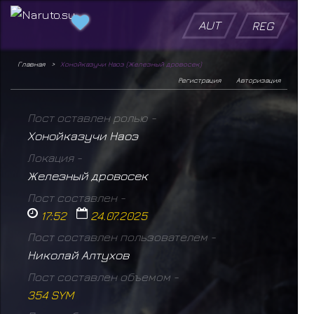
AUT
REG
Главная
Хонойказучи Наоэ (Железный дровосек)
Регистрация
Авторизация
Пост оставлен ролью -
Хонойказучи Наоэ
Локация -
Железный дровосек
Пост составлен -
17:52
24.07.2025
Пост составлен пользователем -
Николай Алтухов
Пост составлен объемом -
354 SYM