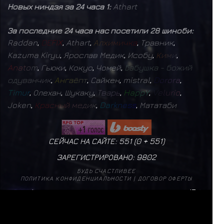
Новых ниндзя за 24 часа 1:
Athart
За последние 24 часа нас посетили 28 шиноби:
Raddan
,
D
E
F
I
X
,
Athart
,
А
л
х
и
м
и
ч
к
а
,
Травник
,
Kazuma Kiryu
,
Ярослав Медик
,
Исобу
,
К
и
м
и
,
A
n
a
t
o
m
,
Гьюки
,
Кокуо
,
Чомей
,
Б
а
б
у
ш
к
а
-
б
о
ж
и
й
о
д
у
в
а
н
ч
и
к
,
А
н
г
а
ё
п
т
,
Сайкен
,
mistral
,
D
o
r
o
r
a
,
T
i
m
u
r
,
Олехан
,
Шукаку
,
Т
в
а
р
ь
,
H
a
p
p
Y
,
V
e
l
u
r
i
o
,
Joken
,
К
р
а
с
н
ы
й
м
е
д
и
к
,
D
a
r
k
n
e
s
s
,
Мататаби
СЕЙЧАС НА САЙТЕ: 551 (
0
+
551
)
ЗАРЕГИСТРИРОВАНО:
9802
БУДЬ СЧАСТЛИВЕЕ
ПОЛИТИКА КОНФИДЕНЦИАЛЬНОСТИ
|
ДОГОВОР ОФЕРТЫ
mistral
17
✨
Б
а
г
р
о
в
ы
й
М
о
н
а
р
х
1
✨
Т
в
а
р
ь
1
✨