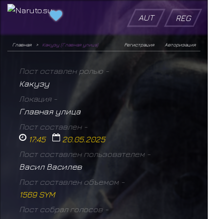
AUT
REG
Главная
Какузу (Главная улица)
Регистрация
Авторизация
Пост оставлен ролью -
Какузу
Локация -
Главная улица
Пост составлен -
17:45
20.05.2025
Пост составлен пользователем -
Васил Василев
Пост составлен объемом -
1569 SYM
Пост собрал голосов -