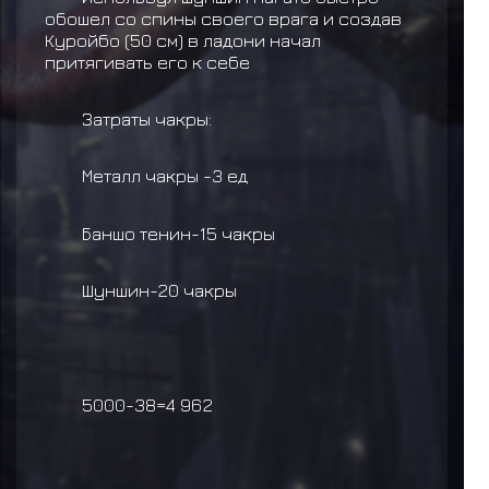
обошел со спины своего врага и создав
Куройбо (50 см) в ладони начал
притягивать его к себе
Затраты чакры:
Металл чакры -3 ед
Баншо тенин-15 чакры
Шуншин-20 чакры
5000-38=4 962