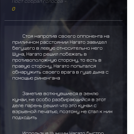
Пост собрал голосов -
0
Стоя напротив своего оппонента на
приличном расстоянии Нагато завидел
бегущего в левую относительно него
Шуна, Нагато решил побежать в
противоположную сторону, то есть в
правую сторону, Нагато попытался
обнаружить своего врага в гуще дыма с
помощью риненгана
Заметив воткнувшиеся в землю
кунаи, не особо разбирающийся в этот
деле парень решил что это кунаи с
взрывной печатью, поэтому не стал к ним
подходить
Используя Шуншин Нагато быстро