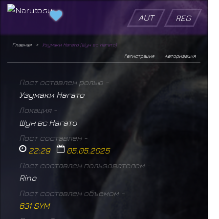
AUT
REG
Главная
Узумаки Нагато (Шун вс Нагато)
Регистрация
Авторизация
Пост оставлен ролью -
Узумаки Нагато
Локация -
Шун вс Нагато
Пост составлен -
22:29
05.05.2025
Пост составлен пользователем -
Rino
Пост составлен объемом -
631 SYM