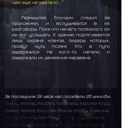
нам еще не хватало..."
Размышляя, блондин следил за
прохожими, и вслушивался в их
разговоры. Пока что нечего полезного он
не мог услышать. К зданию подтягивается
лишь охрана кланов, лидеры которых,
придут чуть позже. Кто в пути
задержался. На кого-то напали, и
задержали их движение каравана.
За последние 24 часа нас посетили 26 шиноби:
Т
в
а
р
ь
,
mistral
,
Raddan
,
Мататаби
,
Kazuma Kiryu
,
Гьюки
,
Чомей
,
Ярослав Медик
,
Исобу
,
Травник
,
К
и
м
и
,
О
м
е
ж
к
а
,
Сон Гоку
,
D
E
F
I
X
,
L
o
k
i
,
А
н
г
а
ё
п
т
,
Б
л
о
х
а
с
т
а
я
,
б
о
л
ь
в
н
о
г
е
,
М
о
щ
н
ы
й
Д
в
и
ж
П
а
р
и
ж
,