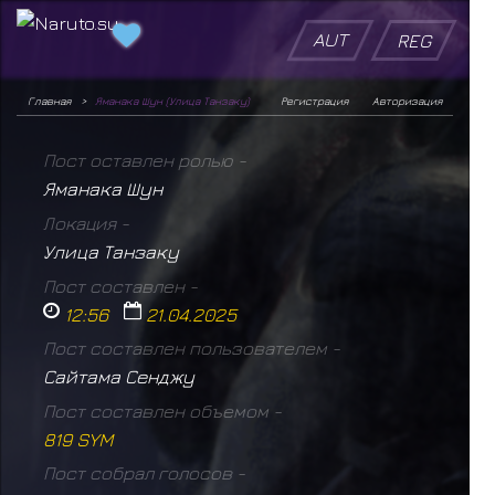
AUT
REG
Главная
Яманака Шун (Улица Танзаку)
Регистрация
Авторизация
Пост оставлен ролью -
Яманака Шун
Локация -
Улица Танзаку
Пост составлен -
12:56
21.04.2025
Пост составлен пользователем -
Сайтама Сенджу
Пост составлен объемом -
819 SYM
Пост собрал голосов -