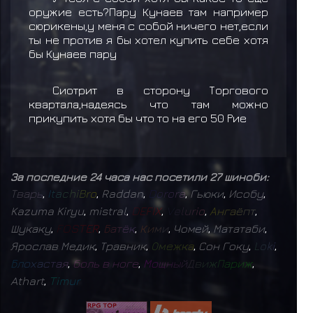
оружие есть?Пару Кунаев там например
сюрикены,у меня с собой ничего нет,если
ты не против я бы хотел купить себе хотя
бы Кунаев пару
Сиотрит в сторону Торгового
квартала,надеясь что там можно
прикупить хотя бы что то на его 50 Рие
За последние 24 часа нас посетили 27 шиноби:
Т
в
а
р
ь
,
I
t
a
c
h
i
B
r
o
,
Raddan
,
D
o
r
o
r
a
,
Гьюки
,
Исобу
,
Kazuma Kiryu
,
mistral
,
D
E
F
I
X
,
V
e
l
u
r
i
o
,
А
н
г
а
ё
п
т
,
Шукаку
,
F
O
S
T
E
R
,
Б
а
т
ё
к
,
К
и
м
и
,
Чомей
,
Мататаби
,
Ярослав Медик
,
Травник
,
О
м
е
ж
к
а
,
Сон Гоку
,
L
o
k
i
,
Б
л
о
х
а
с
т
а
я
,
б
о
л
ь
в
н
о
г
е
,
М
о
щ
н
ы
й
Д
в
и
ж
П
а
р
и
ж
,
Athart
,
T
i
m
u
r