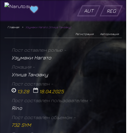
AUT
REG
Главная
Узумаки Нагато (Улица Танзаку)
Регистрация
Авторизация
Пост оставлен ролью -
Узумаки Нагато
Локация -
Улица Танзаку
Пост составлен -
13:28
18.04.2025
Пост составлен пользователем -
Rino
Пост составлен объемом -
732 SYM