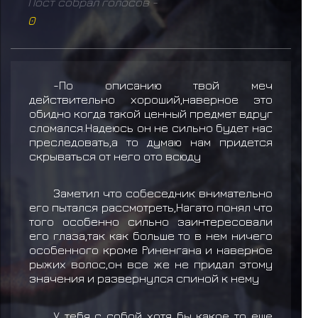
Пост собрал голосов -
0
-По описанию твой меч
действительно хороший,наверное это
обидно когда такой ценный предмет вдруг
сломался.Надеюсь он не сильно будет нас
преследовать,а то думаю нам придется
скрываться от него ото всюду
Заметил что собеседник внимательно
его пытался рассмотреть,Нагато понял что
того особенно сильно заинтересовали
его глаза,так как больше то в нем ничего
особенного кроме Риненгана и наверное
рыжих волос,он все же не придал этому
значения и развернулся спиной к нему
У тебя с собой хотя бы какое то еще