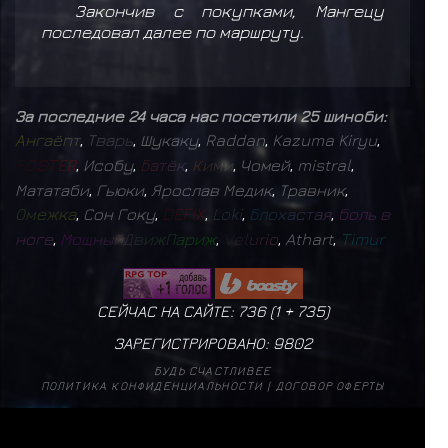
Закончив с покупками, Мангецу
последовал далее по маршруту.
За последние 24 часа нас посетили 25 шиноби:
А
н
г
а
ё
п
т
,
Т
в
а
р
ь
,
Шукаку
,
Raddan
,
Kazuma Kiryu
,
F
O
S
T
E
R
,
Исобу
,
Б
а
т
ё
к
,
К
и
м
и
,
Чомей
,
mistral
,
Мататаби
,
Гьюки
,
Ярослав Медик
,
Травник
,
О
м
е
ж
к
а
,
Сон Гоку
,
D
E
F
I
X
,
L
o
k
i
,
Б
л
о
х
а
с
т
а
я
,
б
о
л
ь
в
н
о
г
е
,
М
о
щ
н
ы
й
Д
в
и
ж
П
а
р
и
ж
,
V
e
l
u
r
i
o
,
Athart
,
T
i
m
u
r
СЕЙЧАС НА САЙТЕ: 736 (
1
+
735
)
ЗАРЕГИСТРИРОВАНО:
9802
БУДЬ СЧАСТЛИВЕЕ
ПОЛИТИКА КОНФИДЕНЦИАЛЬНОСТИ
|
ДОГОВОР ОФЕРТЫ
mistral
17
✨
Б
а
г
р
о
в
ы
й
М
о
н
а
р
х
1
✨