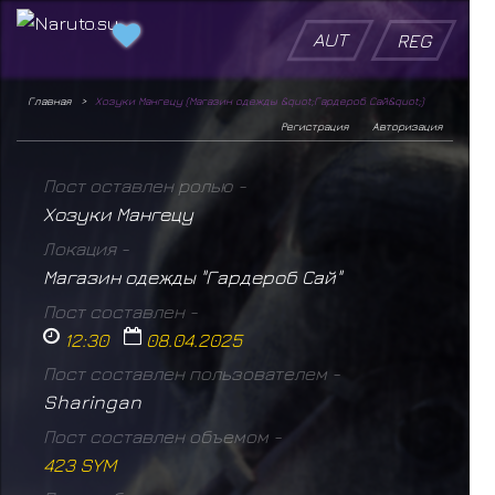
AUT
REG
Главная
Хозуки Мангецу (Магазин одежды &quot;Гардероб Сай&quot;)
Регистрация
Авторизация
Пост оставлен ролью -
Хозуки Мангецу
Локация -
Магазин одежды "Гардероб Сай"
Пост составлен -
12:30
08.04.2025
Пост составлен пользователем -
Sharingan
Пост составлен объемом -
423 SYM