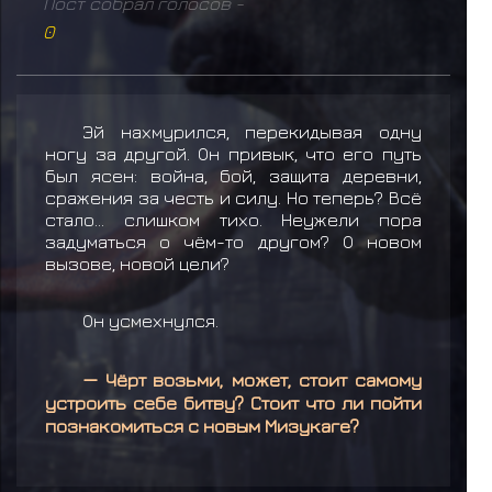
Пост собрал голосов -
0
Эй нахмурился, перекидывая одну
ногу за другой. Он привык, что его путь
был ясен: война, бой, защита деревни,
сражения за честь и силу. Но теперь? Всё
стало… слишком тихо. Неужели пора
задуматься о чём-то другом? О новом
вызове, новой цели?
Он усмехнулся.
— Чёрт возьми, может, стоит самому
устроить себе битву? Стоит что ли пойти
познакомиться с новым Мизукаге?