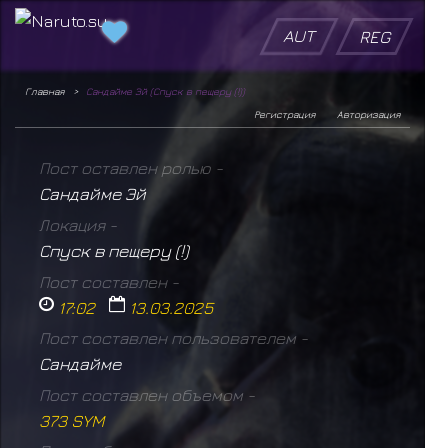
AUT
REG
Главная
Сандайме Эй (Спуск в пещеру (!))
Регистрация
Авторизация
Пост оставлен ролью -
Сандайме Эй
Локация -
Спуск в пещеру (!)
Пост составлен -
17:02
13.03.2025
Пост составлен пользователем -
Сандайме
Пост составлен объемом -
373 SYM