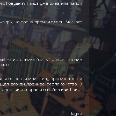
их. Ловушка? Птица уже охватила лапой
чакры, не ровня прочим здесь. Аккурат
ё на источнике "силы", следил за ним
ицы...
альцев заставили птицу бросить тело и
ущал его внутреннее беспокойство. В
о для такого бравого война как Рокот
Пауки