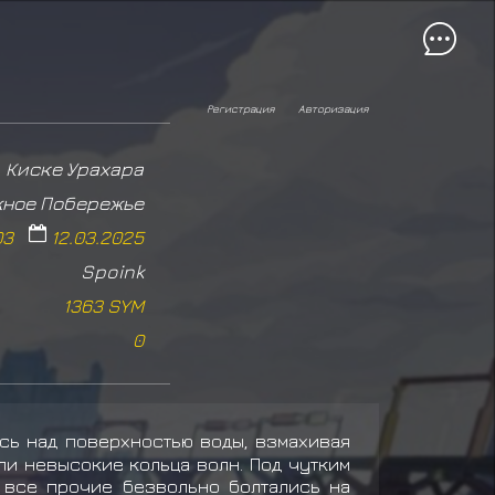
Регистрация
Авторизация
Киске Урахара
ное Побережье
03
12.03.2025
Spoink
1363 SYM
0
сь над поверхностью воды, взмахивая
ли невысокие кольца волн. Под чутким
, все прочие безвольно болтались на