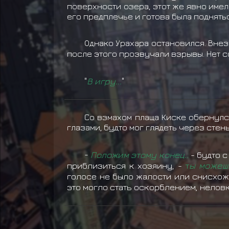
поверхности озера, этот же явно имел
его предплечье и готова была поднять
Однако Урахара остановился. Вне
после этого прозвучали взрывы. Нет с
"
В игру...
"
Со взмахом плаща Киске обернулся
глазами, будто мог глядеть через стены
-
Положим этому конец..
- будто 
приблизиться к хозяину, -
т
ы можеш
голосе не было жалости или снисхожд
это могло стать оскорблением, неловк