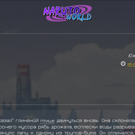
Юж
15:
казал" глиняной
птице
двинуться вновь. Она склоняла
прочего мусора рябь дрожала, всплески воды разрыва
януло лапу к одному из трупов-буев. Он отличался