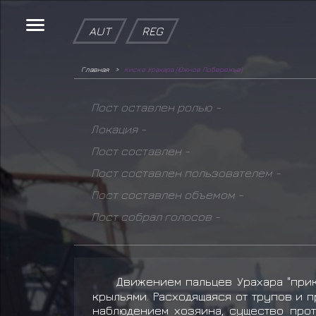
AUT
REG
Главная
Киске Урахара (Южное Побережье)
Пост оставлен ролью -
Локация -
Пост составлен -
Пост составлен пользователем -
Пост составлен объемом -
Пост собрал голосов -
Движением пальцев Урахара "при
крыльями. Расходящаяся от трупов и 
наблюдением хозяина, существо прот