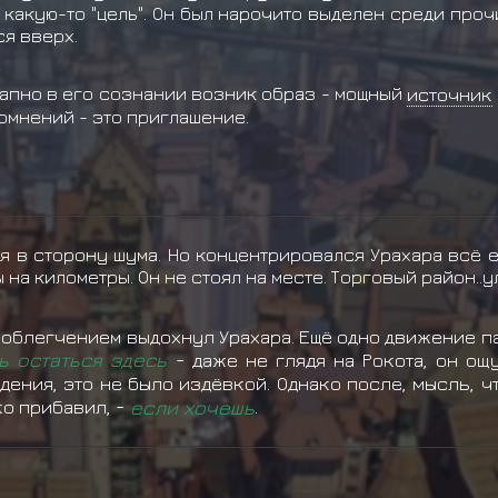
 какую-то "цель". Он был нарочито выделен среди проч
ся вверх.
запно в его сознании возник образ - мощный
источник
омнений - это приглашение.
 в сторону шума. Но концентрировался Урахара всё ещ
 на километры. Он не стоял на месте. Торговый район..ул
с облегчением выдохнул Урахара. Ещё одно движение п
ь остаться здесь
- даже не глядя на Рокота, он ощ
ения, это не было издёвкой. Однако после, мысль, чт
о прибавил, -
если хочешь
.