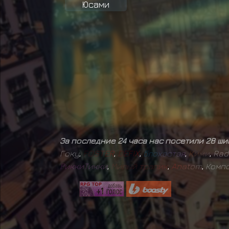
Юсами
За последние 24 часа нас посетили 28 ш
Гоку
,
F
O
S
T
E
R
,
D
E
F
I
X
,
Б
л
о
х
а
с
т
а
я
,
К
и
м
и
,
Rad
Р
и
к
к
и
Т
и
к
к
и
,
М
и
л
ы
й
т
р
а
п
и
к
,
A
n
a
t
o
m
,
Комп