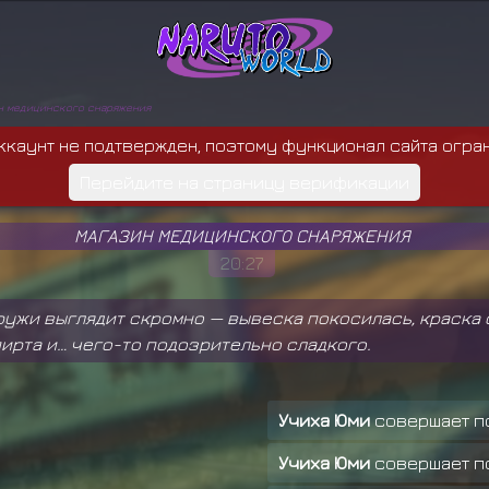
н медицинского снаряжения
ккаунт не подтвержден, поэтому функционал сайта огра
Перейдите на страницу верификации
МАГАЗИН МЕДИЦИНСКОГО СНАРЯЖЕНИЯ
20:27
ружи выглядит скромно — вывеска покосилась, краска 
пирта и… чего-то подозрительно сладкого.
Учиха Юми
совершает п
Учиха Юми
совершает п