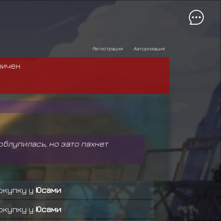
Регистрация
Авторизация
ничен.
облупилась, но зато пахнет
окупку у
Юсами
окупку у
Юсами