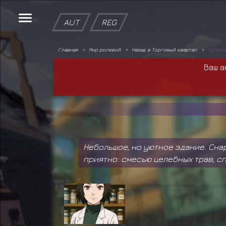
AUT
REG
Главная
Мир ролевой
Назад в Торговый квартал
Магази
Ваш а
Небольшое, но уютное здание. Сна
приятно: смесью целебных трав, с