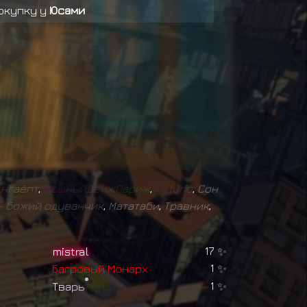
окупку у
Юсами
окупку у
Юсами
окупку у
Юсами
А
н
г
а
ё
п
т
,
М
о
щ
н
ы
й
Д
в
и
ж
П
а
р
и
ж
,
V
e
l
u
r
i
o
,
Сон
-
б
о
ж
и
й
о
д
у
в
а
н
ч
и
к
,
Мататаби
,
Травник
,
mistral
17
✨
Б
а
г
р
о
в
ы
й
М
о
н
а
р
х
1
✨
Т
в
а
р
ь
1
✨