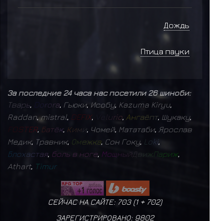
Дождь
Птица пауки
За последние 24 часа нас посетили 26 шиноби:
Т
в
а
р
ь
,
D
o
r
o
r
a
,
Гьюки
,
Исобу
,
Kazuma Kiryu
,
Raddan
,
mistral
,
D
E
F
I
X
,
V
e
l
u
r
i
o
,
А
н
г
а
ё
п
т
,
Шукаку
,
F
O
S
T
E
R
,
Б
а
т
ё
к
,
К
и
м
и
,
Чомей
,
Мататаби
,
Ярослав
Медик
,
Травник
,
О
м
е
ж
к
а
,
Сон Гоку
,
L
o
k
i
,
Б
л
о
х
а
с
т
а
я
,
б
о
л
ь
в
н
о
г
е
,
М
о
щ
н
ы
й
Д
в
и
ж
П
а
р
и
ж
,
Athart
,
T
i
m
u
r
СЕЙЧАС НА САЙТЕ: 703 (
1
+
702
)
ЗАРЕГИСТРИРОВАНО:
9802