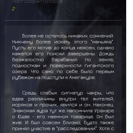
Пост собрал голосов -
2
Более не осталось никаких сомнений.
Никчему более искать этого "маньяка".
Пусть его мотив до конца неясен, однако
кажется его поиски завершены. Дождь
безжалостно барабанил по земле,
подмосткам и поверхности гигантского
озера. Что само по себе было первым
рубежом на подступи к Амегакуре.
Средь слабых сигнатур чакры, что
едва различимы внутри тел жителей,
моряков и прочих, явился и он. Наконец.
Знакомая аура тут же напомнила Урахаре
о Юдае - его наемном товарище. Он был
жив. И был совсем близко, будто также
принял участие в "расследовании". Хотя с