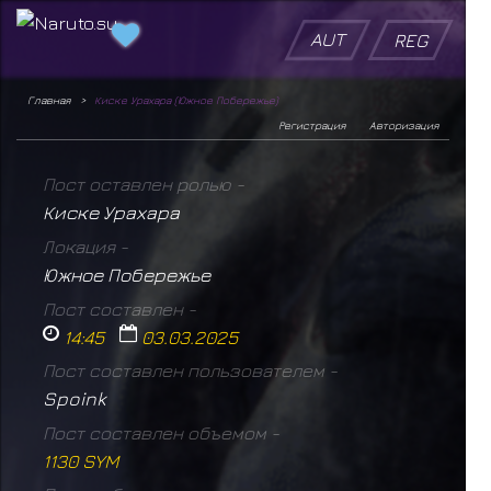
AUT
REG
Главная
Киске Урахара (Южное Побережье)
Регистрация
Авторизация
Пост оставлен ролью -
Киске Урахара
Локация -
Южное Побережье
Пост составлен -
14:45
03.03.2025
Пост составлен пользователем -
Spoink
Пост составлен объемом -
1130 SYM