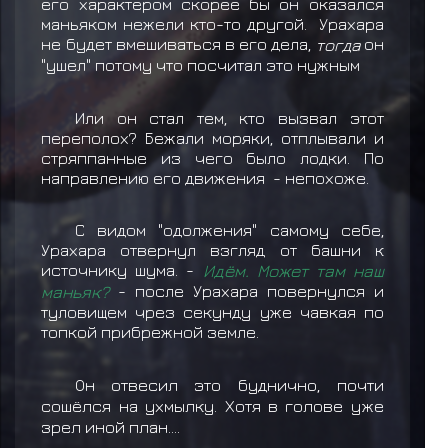
его характером скорее бы он оказался
маньяком нежели кто-то другой. Урахара
не будет вмешиваться в его дела,
тогда
он
"ушел" потому что посчитал это нужным
Или он стал тем, кто вызвал этот
переполох? Бежали моряки, отплывали и
стряппанные из чего было лодки. По
направлению его движения - непохоже.
С видом "одолжения" самому себе,
Урахара отвернул взгляд от башни к
источнику шума. -
Идём. Может там наш
маньяк?
- после Урахара повернулся и
туловищем чрез секунду уже чавкая по
топкой прибрежной земле.
Он отвесил это буднично, почти
сошёлся на ухмылку. Хотя в голове уже
зрел иной план....