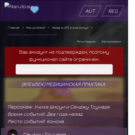
AUT
REG
Главная
Мир ролевой
Назад в (ЭП) Учиха Шисуи
(ФЛЕШБЕК) Медицинская практика
Регистрация
Авторизация
Ваш аккаунт не подтвержден, поэтому
функционал сайта ограничен.
Перейдите на страницу верификации
(ФЛЕШБЕК) МЕДИЦИНСКАЯ ПРАКТИКА
19:04
Персонаж: Учиха Шисуи и Сенджу Тсунаде
Время событий: Два года назад
Место событий: Коноха
Сенджу Тсунаде.