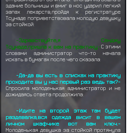
здание больницы и вмиг в нос ударил легкий
запах лекарств,пройдя к регистратуре
Тсунаде поприветствовала молодую девушку
за стойкой:
-Здравствуйте,я Сенджу
Тсунаде,пришла к вам на практику.-
С этими
словами администратор что-то начала
искать в бумагах после чего сказала:
-Да-да вы есть в списках на практику
проходите вы у нас первый раз ведь так?-
Спросила молоденькая администратор и не
дожидаясь ответа продолжила:
-Идите на второй этаж там будет
раздевалка,вся одежда висит в вашем
личном шкафчике вот вам ключ.-
Молоденькая девушка за стойкой протянула