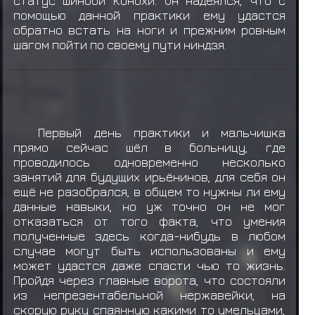
статус шиноби Конохи. Он надеялся, что с
помощью данной практики ему удастся
обратно встать на ноги и прежним ровным
шагом пойти по своему пути ниндзя.
Первый день практики и мальчишка
прямо сейчас шёл в больницу, где
проводилось одновременно несколько
занятий для будущих ирьёнинов, для себя он
ещё не разобрался, в общем то нужны ли ему
данные навыки, но уж точно он не мог
отказаться от того факта, что умения
полученные здесь когда-нибудь в любом
случае могут быть использованы и ему
может удастся даже спасти чью то жизнь.
Пройдя через главные ворота, что состояли
из непрезентабельной нержавейки, на
скорую руку спаянную какими то умельцами,