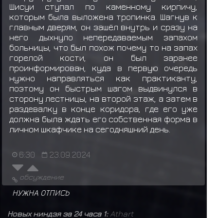
Шисуи ступал по каменному кирпичу,
которым была выложена тропинка. Шагнув к
главным дверям, он зашёл внутрь и сразу на
него дыхнуло непередаваемым запахом
больницы, что был похож почему то на запах
горелой кости, он был заранее
проинформирован, куда в первую очередь
нужно направляться как практиканту,
поэтому он быстрым шагом выдвинулся в
сторону лестницы, на второй этаж, а затем в
раздевалку в конце коридора, где его уже
должна была ждать его собственная форма в
личном шкафчике на сегодняшний день.
6:30
23.09.2024
обсуждение
НУЖНА ОТПИСЬ
Новых ниндзя за 24 часа 1:
Athart