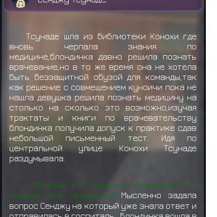
Тсунаде шла из библиотеки Конохи где
вновь черпала знания по
медицине,блондинка давно решила познать
врачевание,но в то же время она не хотела
быть беззащитной обузой для команды,так
как решение с совмещением куноичи пока не
нашла девушка решила познать медицину на
столько на сколько это возможно,изучая
трактаты и книги по врачевательству
блондинка получила допуск к практике сдав
небольшой письменный тест. Идя по
центральной улице Конохи Тсунаде
раздумывала:
-"Теория это конечно хорошо,но что
теория без практики?"-
Мысленно задала
вопрос Сенджу на который уже знала ответ и
отправилась в госпиталь. Блондинка вошла в