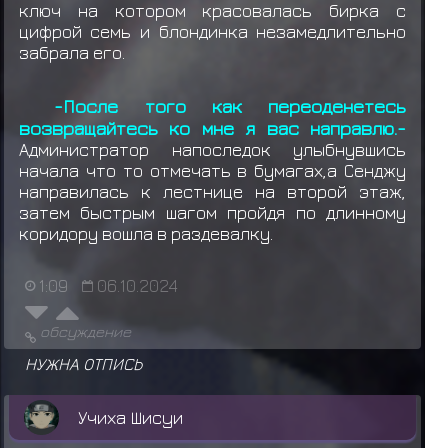
ключ на котором красовалась бирка с
цифрой семь и блондинка незамедлительно
забрала его.
-После того как переоденетесь
возвращайтесь ко мне я вас направлю.-
Администратор напоследок улыбнувшись
начала что то отмечать в бумагах,а Сенджу
направилась к лестнице на второй этаж,
затем быстрым шагом пройдя по длинному
коридору вошла в раздевалку.
1:09
06.10.2024
обсуждение
НУЖНА ОТПИСЬ
Учиха Шисуи