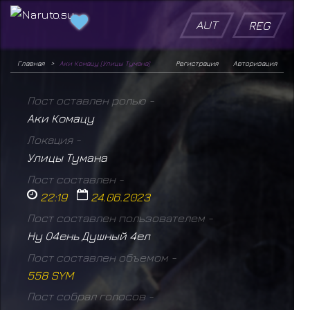
AUT
REG
Главная
Аки Комацу (Улицы Тумана)
Регистрация
Авторизация
Пост оставлен ролью -
Аки Комацу
Локация -
Улицы Тумана
Пост составлен -
22:19
24.06.2023
Пост составлен пользователем -
Ну О4ень Душный 4ел
Пост составлен объемом -
558 SYM
Пост собрал голосов -