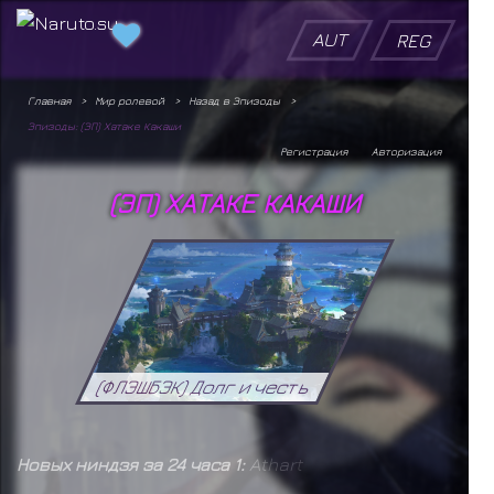
AUT
REG
Главная
Мир ролевой
Назад в Эпизоды
Эпизоды: (ЭП) Хатаке Какаши
Регистрация
Авторизация
(ЭП) ХАТАКЕ КАКАШИ
(ФЛЭШБЭК) Долг и честь
Новых ниндзя за 24 часа 1:
Athart