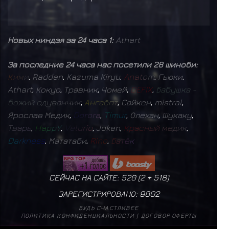
Новых ниндзя за 24 часа 1:
Athart
За последние 24 часа нас посетили 28 шиноби:
К
и
м
и
,
Raddan
,
Kazuma Kiryu
,
A
n
a
t
o
m
,
Гьюки
,
Athart
,
Кокуо
,
Травник
,
Чомей
,
D
E
F
I
X
,
Б
а
б
у
ш
к
а
-
б
о
ж
и
й
о
д
у
в
а
н
ч
и
к
,
А
н
г
а
ё
п
т
,
Сайкен
,
mistral
,
Ярослав Медик
,
D
o
r
o
r
a
,
T
i
m
u
r
,
Олехан
,
Шукаку
,
Т
в
а
р
ь
,
H
a
p
p
Y
,
V
e
l
u
r
i
o
,
Joken
,
К
р
а
с
н
ы
й
м
е
д
и
к
,
D
a
r
k
n
e
s
s
,
Мататаби
,
R
i
n
o
,
Б
а
т
ё
к
СЕЙЧАС НА САЙТЕ: 520 (
2
+
518
)
ЗАРЕГИСТРИРОВАНО:
9802
БУДЬ СЧАСТЛИВЕЕ
ПОЛИТИКА КОНФИДЕНЦИАЛЬНОСТИ
|
ДОГОВОР ОФЕРТЫ