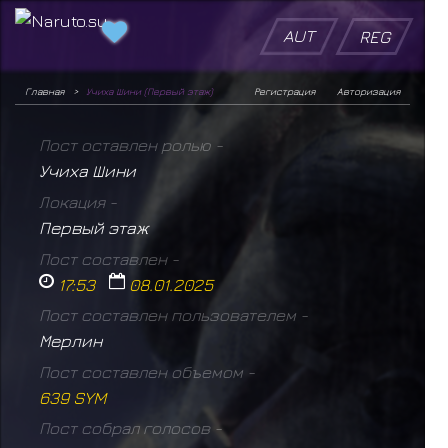
AUT
REG
Главная
Учиха Шини (Первый этаж)
Регистрация
Авторизация
Пост оставлен ролью -
Учиха Шини
Локация -
Первый этаж
Пост составлен -
17:53
08.01.2025
Пост составлен пользователем -
Мерлин
Пост составлен объемом -
639 SYM
Пост собрал голосов -