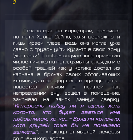
0
Странствуя по коридорам, замечает
по пути Хьюгу Сайно, хотя возможно и
лишь краем глаза, ведь она могла уже
давно с грузом уйти куда-то в свою зону
"доставки". В любом случае лишь приметив
милое личико на пути, ухмыльнулся, да и с
особой грацией как у котика достал из
кармана в брюках своих обтягивающих
ключик, да и засунул его в нужную щель...
повертев ключом в нужном так
направлении ему, вошёл в помещение,
закрывая на замок данную дверку.
"
Интересно найду ли я здесь хоть
кого-то, кто будет зваться мне
любовником, хе-хе...~ Вряд ли конечно,
хотя друзей тоже бы не помешало
заиметь.
", - хмыкнул от мыслей, исчезая
со сцены коридоров.