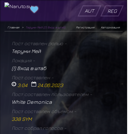
AUT
REG
Главная
Теруми Мей ((!) Вход в штаб)
Регистрация
Авторизация
Пост оставлен ролью -
Теруми Мей
Локация -
(!) Вход в штаб
Пост составлен -
3:04
24.06.2023
Пост составлен пользователем -
White Demonica
Пост составлен объемом -
338 SYM
Пост собрал голосов -