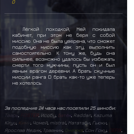
0
Лёгкой походкой, Мей покидала
кабинет, при этом не беря с собой
миссию. Она не была уверена, что сможет
подобную миссию как эту, выполнить
самостоятельно. К тому же, будь она
сильнее, возможно удалось бы избежать
смерти того мужчины, пусть он и был
явным врагом деревни. А брать скучные
миссии ранга D брать как-то уже теперь
не хотелось.
За последние 24 часа нас посетили 25 шиноби:
Т
в
а
р
ь
,
F
O
S
T
E
R
,
Исобу
,
Б
а
т
ё
к
,
Raddan
,
Kazuma
Kiryu
,
К
и
м
и
,
Чомей
,
mistral
,
Мататаби
,
Гьюки
,
Ярослав Медик
,
Травник
,
О
м
е
ж
к
а
,
Сон Гоку
,
D
E
F
I
X
,