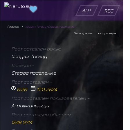
AUT
REG
Главная
Хозуки Тогецу (Старое поселение)
Регистрация
Авторизация
Пост оставлен ролью -
Хозуки Тогецу
Локация -
Старое поселение
Пост составлен -
0:20
17.11.2024
Пост составлен пользователем -
Агрошкольница
Пост составлен объемом -
1249 SYM