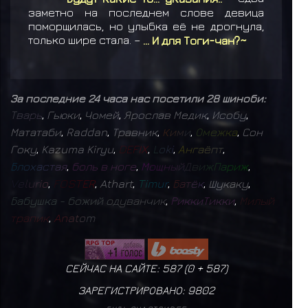
заметно на последнем слове девица
поморщилась, но улыбка её не дрогнула,
только шире стала. –
... И для Тоги-чан?~
За последние 24 часа нас посетили 28 шиноби:
Т
в
а
р
ь
,
Гьюки
,
Чомей
,
Ярослав Медик
,
Исобу
,
Мататаби
,
Raddan
,
Травник
,
К
и
м
и
,
О
м
е
ж
к
а
,
Сон
Гоку
,
Kazuma Kiryu
,
D
E
F
I
X
,
L
o
k
i
,
А
н
г
а
ё
п
т
,
Б
л
о
х
а
с
т
а
я
,
б
о
л
ь
в
н
о
г
е
,
М
о
щ
н
ы
й
Д
в
и
ж
П
а
р
и
ж
,
V
e
l
u
r
i
o
,
F
O
S
T
E
R
,
Athart
,
T
i
m
u
r
,
Б
а
т
ё
к
,
Шукаку
,
Б
а
б
у
ш
к
а
-
б
о
ж
и
й
о
д
у
в
а
н
ч
и
к
,
Р
и
к
к
и
Т
и
к
к
и
,
М
и
л
ы
й
т
р
а
п
и
к
,
A
n
a
t
o
m
СЕЙЧАС НА САЙТЕ: 587 (
0
+
587
)
ЗАРЕГИСТРИРОВАНО:
9802