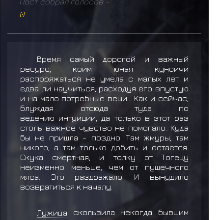
Пост собрал голосов -
0
Время самый дорогой и важный
ресурс, коим юная куноичи
распоряжаться не умела с малых лет и
едва ли научиться, расходуя его впустую
и на мало потребные вещи... Как и сейчас,
блуждая отсюда туда по
ведению интуиции, да только в этот раз
столь важное чувство не помогало. Куда
бы не пришла - поздно. Там жмуры, там
никого, а там только добить и остается.
Скука смертная, и толку от Тогецу
неизменно меньше, чем от пушечного
мяса. Это раздражало. И вынудило
возвратиться к началу.
Лужица
скользила некогда бывшим