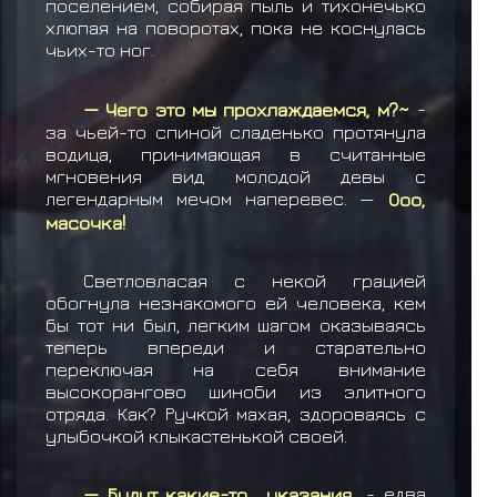
поселением, собирая пыль и тихонечько
хлюпая на поворотах, пока не коснулась
чьих-то ног.
— Чего это мы прохлаждаемся, м?~
-
за чьей-то спиной сладенько протянула
водица, принимающая в считанные
мгновения вид молодой девы с
легендарным мечом наперевес. —
Ооо,
масочка!
Светловласая с некой грацией
обогнула незнакомого ей человека, кем
бы тот ни был, легким шагом оказываясь
теперь впереди и старательно
переключая на себя внимание
высокорангово шиноби из элитного
отряда. Как? Ручкой махая, здороваясь с
улыбочкой клыкастенькой своей.
— Будут какие-то... указания..
- едва