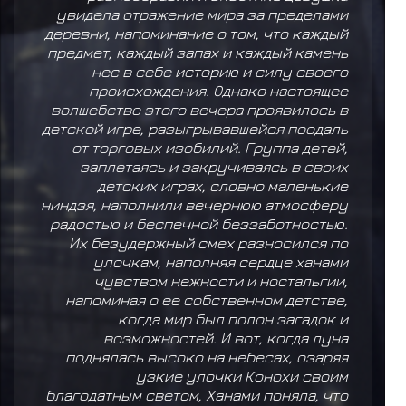
увидела отражение мира за пределами
деревни, напоминание о том, что каждый
предмет, каждый запах и каждый камень
нес в себе историю и силу своего
происхождения. Однако настоящее
волшебство этого вечера проявилось в
детской игре, разыгрывавшейся поодаль
от торговых изобилий. Группа детей,
заплетаясь и закручиваясь в своих
детских играх, словно маленькие
ниндзя, наполнили вечернюю атмосферу
радостью и беспечной беззаботностью.
Их безудержный смех разносился по
улочкам, наполняя сердце ханами
чувством нежности и ностальгии,
напоминая о ее собственном детстве,
когда мир был полон загадок и
возможностей. И вот, когда луна
поднялась высоко на небесах, озаряя
узкие улочки Конохи своим
благодатным светом, Ханами поняла, что