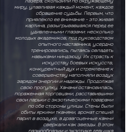
лазера, скользили по окружающему
миру, улавливая каждый момент, каждое
обращение судьбы. Первым, что
привлекло ее внимание - это живая
картина, разыгрывавшаяся перед ее
удивленными глазами: несколько
молодых академиков, под руководством
опытного наставника, усердно
тренировались, пытаясь овладеть
навыками ниндзюцу. Их страсть к
искусству боевых искусств,
конкурентный дух и стремление к
совершенству наполняли воздух
зарядом энергии и надежды. Продолжая
свою прогулку, Ханами остановилась,
пораженная торговцами, расставившими
свои ларьки с экзотическими товарами
по обе стороны улицы. Стены были
обиты яркими тканями, аромат специй
парил в воздухе, а драагоценные камни
сверкали как звезды. В этом
разнообразии и экзотике девушка