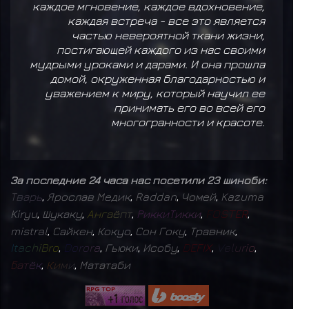
каждое мгновение, каждое вдохновение,
каждая встреча - все это является
частью невероятной ткани жизни,
постигающей каждого из нас своими
мудрыми уроками и дарами. И она прошла
домой, окруженная благодарностью и
уважением к миру, который научил ее
принимать его во всей его
многогранности и красоте.
За последние 24 часа нас посетили 23 шиноби:
Т
в
а
р
ь
,
Ярослав Медик
,
Raddan
,
Чомей
,
Kazuma
Kiryu
,
Шукаку
,
А
н
г
а
ё
п
т
,
Р
и
к
к
и
Т
и
к
к
и
,
F
O
S
T
E
R
,
mistral
,
Сайкен
,
Кокуо
,
Сон Гоку
,
Травник
,
I
t
a
c
h
i
B
r
o
,
D
o
r
o
r
a
,
Гьюки
,
Исобу
,
D
E
F
I
X
,
V
e
l
u
r
i
o
,
Б
а
т
ё
к
,
К
и
м
и
,
Мататаби