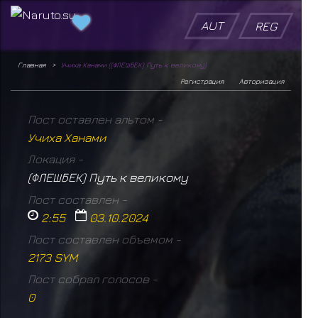
AUT
REG
Главная
Учиха Ханами ((ФЛЕШБЕК) Путь к великому)
Регистрация
Авторизация
Пост оставлен альтом -
Учиха Ханами
Локация -
(ФЛЕШБЕК) Путь к великому
Пост составлен -
2:55
03.10.2024
Пост составлен объемом -
2173 SYM
Пост собрал голосов -
0