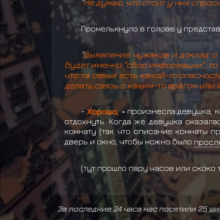
"
Не думаю, что стоит у них спросит
Промелькнуло в голове у представ
"
Выявление чужаков и доклад о н
будет именно "сбор информации", то 
что та семья есть какой-то опасность
делать связь с каким-то врагом или ж
-
Хорошо,
-
произнесла девушка, к
отдохнуть. Когда же девушка оказала
комнату (так что описание комнаты п
дверь и окно, чтобы можно было
просл
(тут прошло пару часов или скоко т
За последние 24 часа нас посетили 25 ш