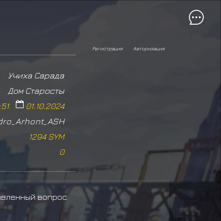
Регистрация
Авторизация
Учиха Сарада
Дом Старосты
:51
01.10.2024
dro_Arhont_ASH
1294 SYM
0
авленный вопрос.