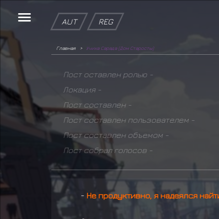
AUT
REG
Главная
Учиха Сарада (Дом Старосты)
Пост оставлен ролью -
Локация -
Пост составлен -
Пост составлен пользователем -
Пост составлен объемом -
Пост собрал голосов -
-
Не продуктивно, я надеялся найт