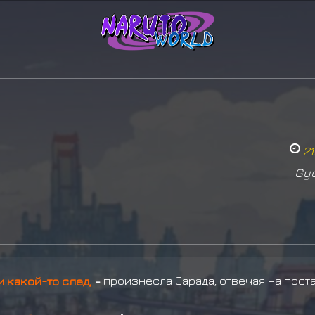
21
Gy
и какой-то след,
-
произнесла Сарада, отвечая на пост