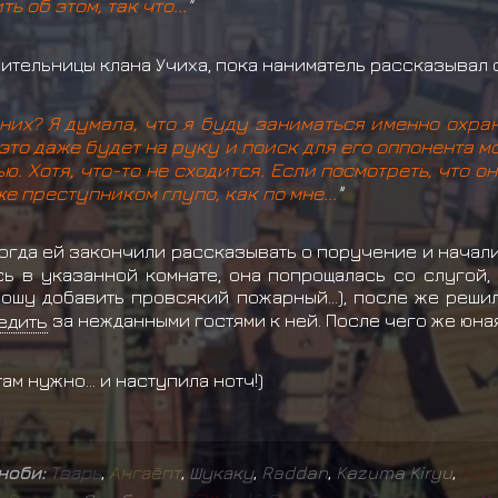
ь об этом, так что...
"
ительницы клана Учиха, пока наниматель рассказывал о
их? Я думала, что я буду заниматься именно охран
это даже будет на руку и поиск для его оппонента м
ю. Хотя, что-то не сходится. Если посмотреть, что о
е преступником глупо, как по мне...
"
огда ей закончили рассказывать о поручение и начали
сь в указанной комнате, она попрощалась со слугой, 
рошу добавить провсякий пожарный...), после же реш
едить
за нежданными гостями к ней. После чего же юная
ам нужно... и наступила нотч!)
иноби:
Т
в
а
р
ь
,
А
н
г
а
ё
п
т
,
Шукаку
,
Raddan
,
Kazuma Kiryu
,
F
O
S