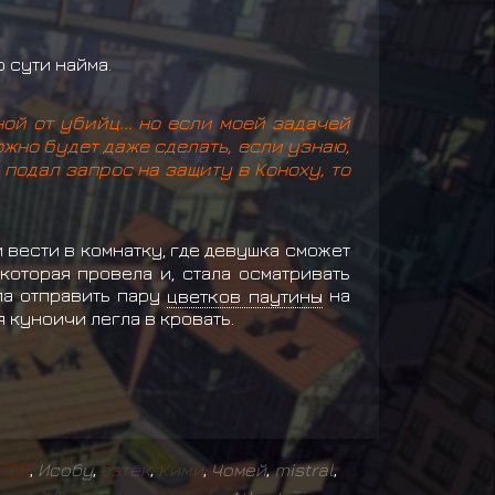
 сути найма.
ой от убийц... но если моей задачей
ожно будет даже сделать, если узнаю,
н подал запрос на защиту в Коноху, то
 вести в комнатку, где девушка сможет
которая провела и, стала осматривать
ила отправить пару
цветков паутины
на
 куноичи легла в кровать.
T
E
R
,
Исобу
,
Б
а
т
ё
к
,
К
и
м
и
,
Чомей
,
mistral
,