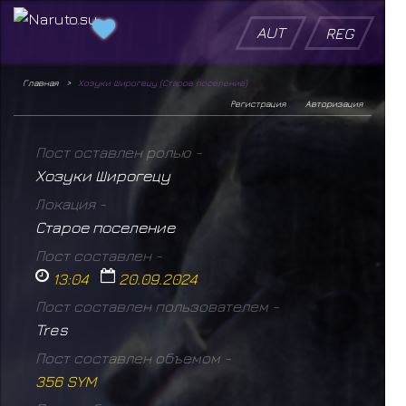
AUT
REG
Главная
Хозуки Широгецу (Старое поселение)
Регистрация
Авторизация
Пост оставлен ролью -
Хозуки Широгецу
Локация -
Старое поселение
Пост составлен -
13:04
20.09.2024
Пост составлен пользователем -
Tres
Пост составлен объемом -
356 SYM