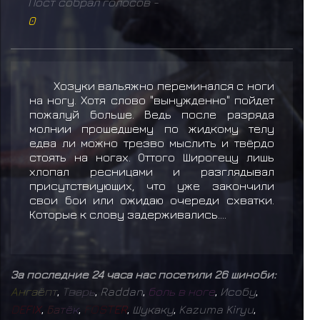
Пост собрал голосов -
0
Хозуки вальяжно переминался с ноги
на ногу. Хотя слово "вынужденно" пойдет
пожалуй больше. Ведь после разряда
молнии прошедшему по жидкому телу
едва ли можно трезво мыслить и твёрдо
стоять на ногах. Оттого Широгецу лишь
хлопал ресницами и разглядывал
присутствиующих, что уже закончили
свои бои или ожидаю очереди схватки.
Которые к слову задерживались....
За последние 24 часа нас посетили 26 шиноби:
А
н
г
а
ё
п
т
,
Т
в
а
р
ь
,
Raddan
,
б
о
л
ь
в
н
о
г
е
,
Исобу
,
D
E
F
I
X
,
Б
а
т
ё
к
,
F
O
S
T
E
R
,
Шукаку
,
Kazuma Kiryu
,