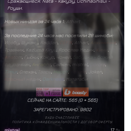
Сражающиеся: Nata - Какузу, UchihaShisui -
Роуши.
Новых ниндзя за 24 часа 1:
Athart
За последние 24 часа нас посетили 28 шиноби:
Исобу
,
Шукаку
,
Raddan
,
D
E
F
I
X
,
Athart
,
А
л
х
и
м
и
ч
к
а
,
Травник
,
Kazuma Kiryu
,
Ярослав Медик
,
К
и
м
и
,
A
n
a
t
o
m
,
Гьюки
,
Кокуо
,
Чомей
,
Б
а
б
у
ш
к
а
-
б
о
ж
и
й
о
д
у
в
а
н
ч
и
к
,
А
н
г
а
ё
п
т
,
Сайкен
,
mistral
,
D
o
r
o
r
a
,
T
i
m
u
r
,
Олехан
,
Т
в
а
р
ь
,
H
a
p
p
Y
,
V
e
l
u
r
i
o
,
Joken
,
К
р
а
с
н
ы
й
м
е
д
и
к
,
D
a
r
k
n
e
s
s
,
Мататаби
СЕЙЧАС НА САЙТЕ: 565 (
0
+
565
)
ЗАРЕГИСТРИРОВАНО:
9802
БУДЬ СЧАСТЛИВЕЕ
ПОЛИТИКА КОНФИДЕНЦИАЛЬНОСТИ
|
ДОГОВОР ОФЕРТЫ
mistral
17
✨