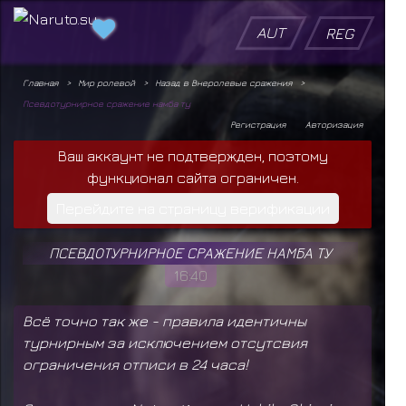
AUT
REG
Главная
Мир ролевой
Назад в Внеролевые сражения
Псевдотурнирное сражение намба ту
Регистрация
Авторизация
Ваш аккаунт не подтвержден, поэтому
функционал сайта ограничен.
Перейдите на страницу верификации
ПСЕВДОТУРНИРНОЕ СРАЖЕНИЕ НАМБА ТУ
16:40
Всё точно так же - правила идентичны
турнирным за исключением отсутсвия
ограничения отписи в 24 часа!